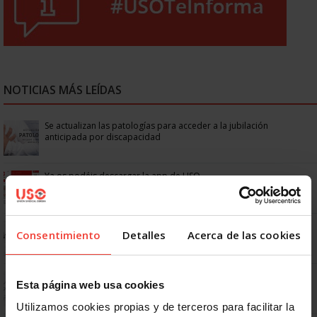
NOTICIAS MÁS LEÍDAS
Se actualizan las patologías para acceder a la jubilación
anticipada por discapacidad
Ya os podéis descargar la app de USO
No: si un festivo cae en sábado, no tienen por qué darte un día
Consentimiento
Detalles
Acerca de las cookies
libre
Dudas frecuentes sobre las vacaciones
Esta página web usa cookies
Utilizamos cookies propias y de terceros para facilitar la