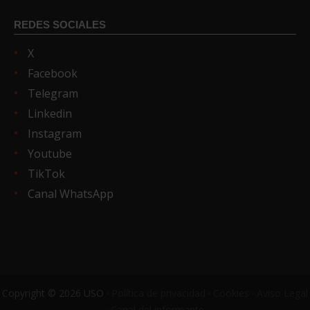
REDES SOCIALES
X
Facebook
Telegram
Linkedin
Instagram
Youtube
TikTok
Canal WhatsApp
Copyright © 2026 USO ·
Política de privacidad
·
Cookies
·
Aviso Legal
·
Canal del informante