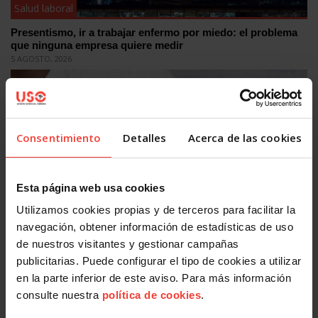
Salud laboral
Presentismo, ir a trabajar enfermo por miedo: el problema
que ninguna empresa quiere medir
5 AGOSTO, 2026
Consentimiento
Detalles
Acerca de las cookies
Esta página web usa cookies
Utilizamos cookies propias y de terceros para facilitar la
Salud laboral
navegación, obtener información de estadísticas de uso
Se actualizan las patologías para acceder a la jubilación
de nuestros visitantes y gestionar campañas
anticipada por discapacidad
publicitarias. Puede configurar el tipo de cookies a utilizar
3 AGOSTO, 2026
en la parte inferior de este aviso. Para más información
consulte nuestra
política de cookies
.