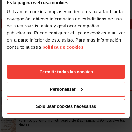
Esta página web usa cookies
IGUALDAD
Utilizamos cookies propias y de terceros para facilitar la
navegación, obtener información de estadísticas de uso
Noticias Igualdad
de nuestros visitantes y gestionar campañas
publicitarias. Puede configurar el tipo de cookies a utilizar
Área de Igualdad
en la parte inferior de este aviso. Para más información
Documentos Igualdad
consulte nuestra
política de cookies
.
Revista USO Joven
Igualdad y conciliación – #USOTeInforma
Permitir todas las cookies
TOP NOTICIAS IGUALDAD
Personalizar
¿Cómo pedir las semanas adicionales del permiso de
maternidad/paternidad?
Solo usar cookies necesarias
Permiso parental no retribuido de 8 semanas: USO resuelve tus
dudas