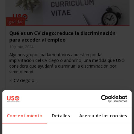
Igualdad
Qué es un CV ciego: reduce la discriminación
para acceder al empleo
10 junio, 2024
Algunos grupos parlamentarios apuestan por la
implantación del CV ciego o anónimo, una medida que USO
considera que ayudará a disminuir la discriminación por
sexo o edad
El CV ciego o…
« Primero
Anterior
13
14
15
16
17
18
19
20
21
Consentimiento
Detalles
Acerca de las cookies
Siguiente
Último »