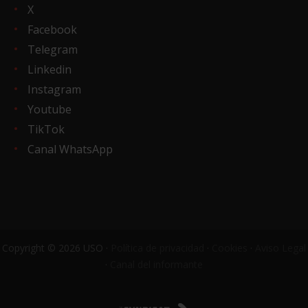
X
Facebook
Telegram
Linkedin
Instagram
Youtube
TikTok
Canal WhatsApp
Copyright © 2026 USO ·
Política de privacidad
·
Cookies
·
Aviso Legal
·
Canal del informante