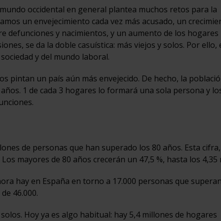
l mundo occidental en general plantea muchos retos para la
ntamos un envejecimiento cada vez más acusado, un crecimie
re defunciones y nacimientos, y un aumento de los hogares
es, se da la doble casuística: más viejos y solos. Por ello,
 sociedad y del mundo laboral.
os pintan un país aún más envejecido. De hecho, la poblaci
 años. 1 de cada 3 hogares lo formará una sola persona y lo
unciones.
ones de personas que han superado los 80 años. Esta cifra,
. Los mayores de 80 años crecerán un 47,5 %, hasta los 4,35 
i ahora hay en España en torno a 17.000 personas que superan
 de 46.000.
olos. Hoy ya es algo habitual: hay 5,4 millones de hogares