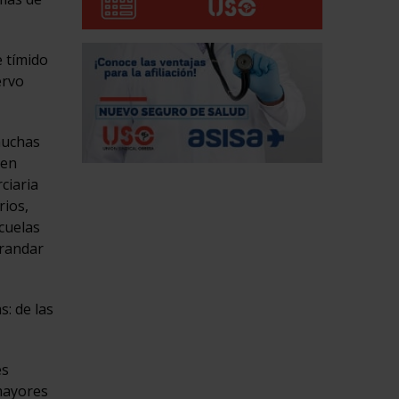
 tímido
ervo
muchas
den
ciaria
rios,
cuelas
grandar
: de las
es
 mayores