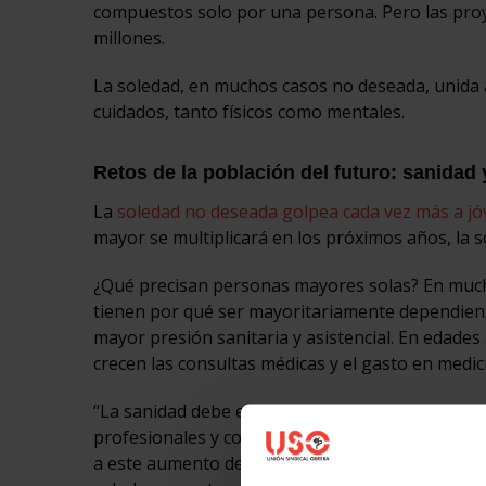
compuestos solo por una persona. Pero las proy
millones.
La soledad, en muchos casos no deseada, unida a
cuidados, tanto físicos como mentales.
Retos de la población del futuro: sanidad
La
soledad no deseada golpea cada vez más a j
mayor se multiplicará en los próximos años, la 
¿Qué precisan personas mayores solas? En muchos
tienen por qué ser mayoritariamente dependient
mayor presión sanitaria y asistencial. En edade
crecen las consultas médicas y el gasto en medic
“La sanidad debe estar preparada para ello. La si
profesionales y con condiciones laborales espe
a este aumento de la presión o el sistema corre