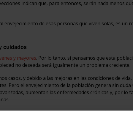
ecciones indican que, para entonces, serán nada menos que
l envejecimiento de esas personas que viven solas, es un r
 y cuidados
óvenes y mayores
. Por lo tanto, si pensamos que esta poblac
soledad no deseada será igualmente un problema creciente.
 casos, y debido a las mejoras en las condiciones de vida,
es. Pero el envejecimiento de la población genera sin duda
s avanzadas, aumentan las enfermedades crónicas y, por lo t
inas.
tuación actual de nuestro sistema sanitario, deficitario en
cialmente precarias, debe corregirse desde ya. No podemos 
 el riesgo de colapsar. Es necesario dimensionar nuestro sis