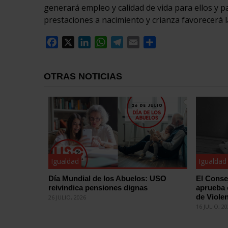
generará empleo y calidad de vida para ellos y p
prestaciones a nacimiento y crianza favorecerá l
Facebook
X
LinkedIn
WhatsApp
Telegram
Email
Compartir
OTRAS NOTICIAS
Igualdad
Igualdad
Día Mundial de los Abuelos: USO
El Conse
reivindica pensiones dignas
aprueba 
de Violen
26 JULIO, 2026
16 JULIO, 2