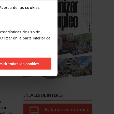
ad no
la
Acerca de las cookies
, la
ones que
 estadísticas de uso de
suarios
ilizar en la parte inferior de
do y en
ásico”,
mitir todas las cookies
 debe
amismo y
ENLACES DE INTERÉS
on
zaron
 más de