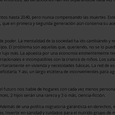
entos hasta 2040, pero nunca compensando las muertes. Este
e, que en primera y segunda generación aún conserva su ac
e poder. La mentalidad de la sociedad ha ido cambiando y 
jos. El problema son aquellas que, queriendo, no se lo pue
 de lujo más. La apuesta por una economía eminentemente ter
acionales e incompatibles con la crianza de niños. Los sala
ritariamente en vivienda y necesidades básicas. La red de es
ficitaria. Y así, un largo etcétera de inconvenientes para a
del futuro nos hable de hogares con cada vez menos personas
ces, 2 hijos serán una rareza y 3 o más, ciencia-ficción.
 Además de una política migratoria garantista en derechos, 
s. Invertir en sanidad y cuidados para el nutrido grupo de