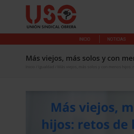
INICIO
NOTICIAS
Más viejos, más solos y con men
Inicio
/
Igualdad
/
Más viejos, más solos y con menos hijos: r