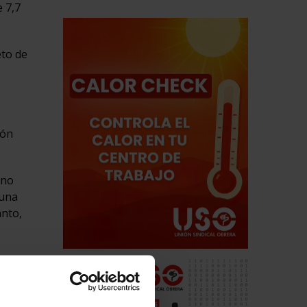
 7,7
eto de
ión
 no
 una
anto,
esperar
tema de