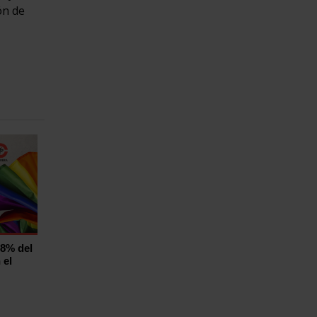
ón de
,8% del
 el