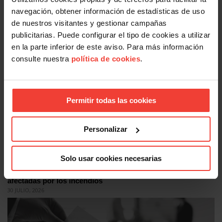
Facebook
X
LinkedIn
WhatsApp
Telegram
Email
Compartir
navegación, obtener información de estadísticas de uso
de nuestros visitantes y gestionar campañas
publicitarias. Puede configurar el tipo de cookies a utilizar
OTRAS NOTICIAS
en la parte inferior de este aviso. Para más información
consulte nuestra
política de cookies
.
Permitir todas las cookies
Personalizar
Acción Sindical
Solo usar cookies necesarias
Estas son las medidas de protección laboral para personas
afectadas por los incendios
30 JULIO, 2026