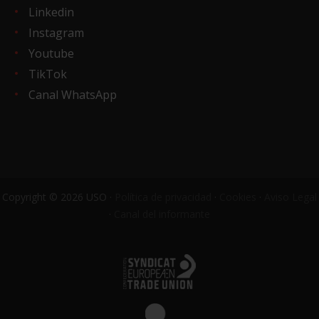
Linkedin
Instagram
Youtube
TikTok
Canal WhatsApp
Copyright © 2026 USO ·
Política de privacidad
·
Cookies
·
Aviso Legal
·
Canal del informante