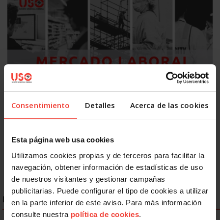
Actualidad
Mercado laboral 2026: más indefinidos sobre el papel, más
Consentimiento
Detalles
Acerca de las cookies
precariedad en la práctica
31 JULIO, 2026
Esta página web usa cookies
Utilizamos cookies propias y de terceros para facilitar la
navegación, obtener información de estadísticas de uso
de nuestros visitantes y gestionar campañas
publicitarias. Puede configurar el tipo de cookies a utilizar
ENLACES DESTACADOS
en la parte inferior de este aviso. Para más información
consulte nuestra
política de cookies
.