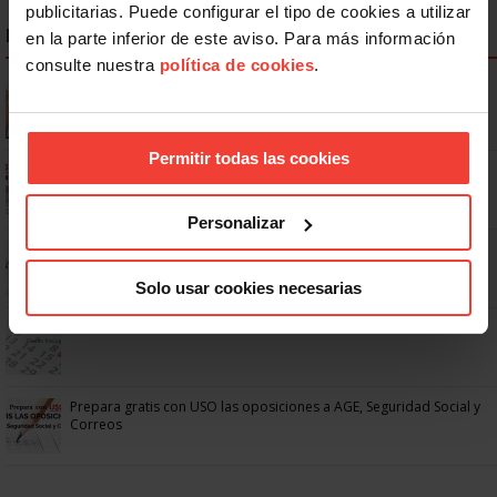
publicitarias. Puede configurar el tipo de cookies a utilizar
NOTICIAS MÁS LEÍDAS
en la parte inferior de este aviso. Para más información
consulte nuestra
política de cookies
.
Se actualizan las patologías para acceder a la jubilación
anticipada por discapacidad
Permitir todas las cookies
Ya os podéis descargar la app de USO
Personalizar
No: si un festivo cae en sábado, no tienen por qué darte un día
libre
Solo usar cookies necesarias
Dudas frecuentes sobre las vacaciones
Prepara gratis con USO las oposiciones a AGE, Seguridad Social y
Correos