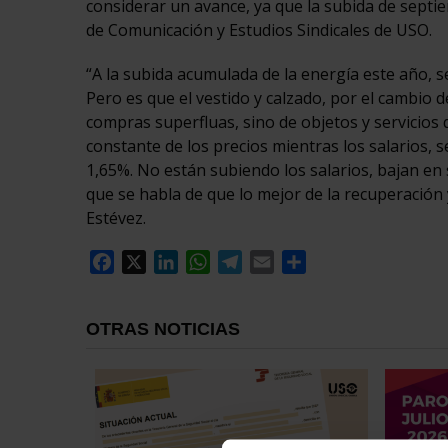
considerar un avance, ya que la subida de septi
de Comunicación y Estudios Sindicales de USO.
“A la subida acumulada de la energía este año, s
Pero es que el vestido y calzado, por el cambi
compras superfluas, sino de objetos y servicios 
constante de los precios mientras los salarios, 
1,65%. No están subiendo los salarios, bajan en
que se habla de que lo mejor de la recuperación 
Estévez.
Facebook
X
LinkedIn
WhatsApp
Telegram
Email
Compartir
OTRAS NOTICIAS