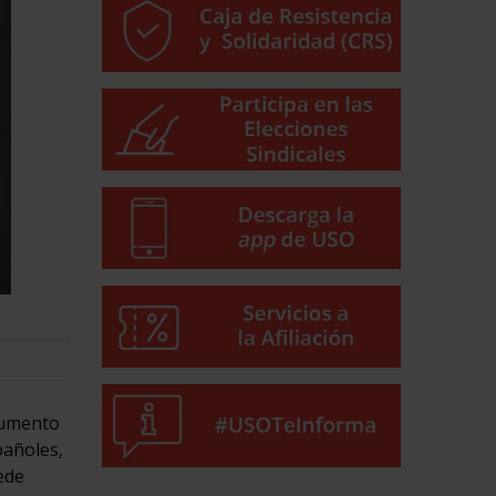
aumento
pañoles,
ede