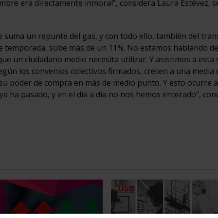
embre era directamente inmoral”, considera Laura Estévez, s
e suma un repunte del gas, y con todo ello, también del tran
o de temporada, sube más de un 11%. No estamos hablando d
que un ciudadano medio necesita utilizar. Y asistimos a esta
según los convenios colectivos firmados, crecen a una media 
 su poder de compra en más de medio punto. Y esto ocurre a
ya ha pasado, y en el día a día no nos hemos enterado”, con