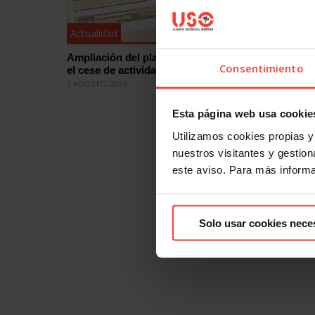
Actualidad
Actualid
Ampliación del plazo para comunicar
Falta de 
Consentimiento
el cese de actividad laboral
mientras 
7 AGOSTO, 2026
4 AGOSTO, 
Esta página web usa cookie
Utilizamos cookies propias y 
nuestros visitantes y gestiona
este aviso. Para más inform
Solo usar cookies nece