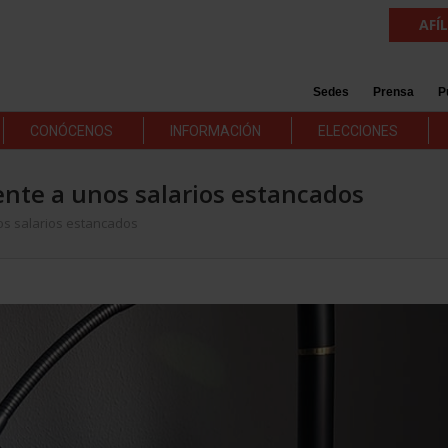
AFÍ
Sedes
Prensa
P
CONÓCENOS
INFORMACIÓN
ELECCIONES
rente a unos salarios estancados
nos salarios estancados