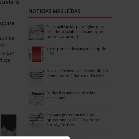
ecretaria
NOTICIAS MÁS LEÍDAS
sporte.
Se actualizan las patologías para
e
acceder a la jubilación anticipada
por discapacidad
 subida
del
Ya os podéis descargar la app de
 la par
USO
cluye
No: si un festivo cae en sábado, no
tienen por qué darte un día libre
Dudas frecuentes sobre las
vacaciones
Prepara gratis con USO las
oposiciones a AGE, Seguridad
Social y Correos