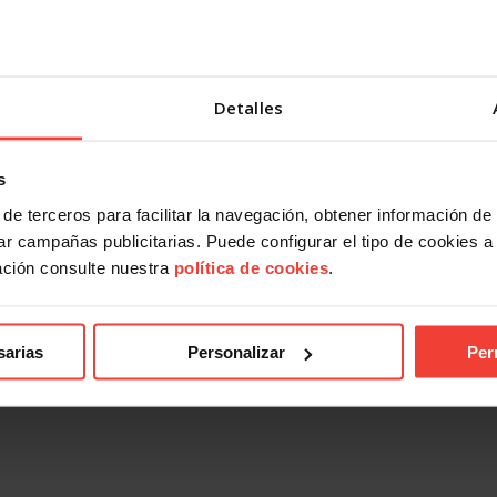
ad
Actualidad
estabilidad en el empleo
Mercado laboral 2026: más inde
Detalles
el paro vuelve a subir en julio
sobre el papel, más precariedad
práctica
2026
31 JULIO, 2026
s
de terceros para facilitar la navegación, obtener información de
r campañas publicitarias. Puede configurar el tipo de cookies a ut
ación consulte nuestra
política de cookies
.
sarias
Personalizar
Per