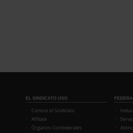
EL SINDICATO USO
FEDERA
Conoce el Sindicato
Indus
Afíliate
Servi
Órganos Confederales
Atenc