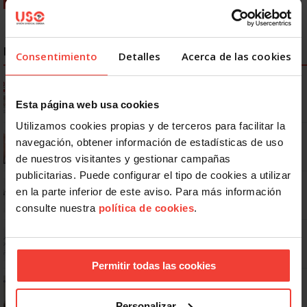
NOTICIAS MÁS LEÍDAS
Consentimiento
Detalles
Acerca de las cookies
Ya os podéis descargar la app de USO
Esta página web usa cookies
Utilizamos cookies propias y de terceros para facilitar la
Se actualizan las patologías para acceder a la jubilación
navegación, obtener información de estadísticas de uso
anticipada por discapacidad
de nuestros visitantes y gestionar campañas
publicitarias. Puede configurar el tipo de cookies a utilizar
No: si un festivo cae en sábado, no tienen por qué darte un día
en la parte inferior de este aviso. Para más información
libre
consulte nuestra
política de cookies
.
Dudas frecuentes sobre las vacaciones
Permitir todas las cookies
¿Puedo viajar estando de baja?
Personalizar