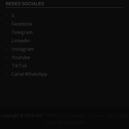
REDES SOCIALES
X
Facebook
Telegram
Linkedin
Instagram
Youtube
TikTok
Canal WhatsApp
Copyright © 2026 USO ·
Política de privacidad
·
Cookies
·
Aviso Legal
·
Canal del informante