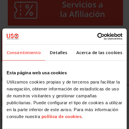
Consentimiento
Detalles
Acerca de las cookies
Esta página web usa cookies
NOTICIAS MÁS LEÍDAS
Utilizamos cookies propias y de terceros para facilitar la
navegación, obtener información de estadísticas de uso
Se actualizan las patologías para acceder a la jubilación
de nuestros visitantes y gestionar campañas
anticipada por discapacidad
publicitarias. Puede configurar el tipo de cookies a utilizar
en la parte inferior de este aviso. Para más información
Ya os podéis descargar la app de USO
consulte nuestra
política de cookies
.