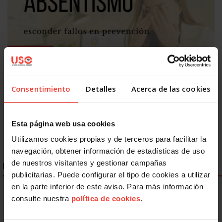
Salud laboral
Absentismo laboral: culpa al trabajador enfermo y esconde
fallos en PRL
Consentimiento
Detalles
Acerca de las cookies
30 JULIO, 2026
Esta página web usa cookies
Utilizamos cookies propias y de terceros para facilitar la
navegación, obtener información de estadísticas de uso
de nuestros visitantes y gestionar campañas
ENLACES DESTACADOS
publicitarias. Puede configurar el tipo de cookies a utilizar
en la parte inferior de este aviso. Para más información
consulte nuestra
política de cookies
.