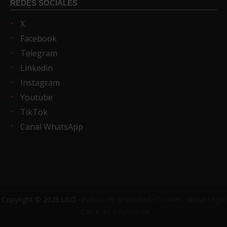
REDES SOCIALES
X
Facebook
Telegram
Linkedin
Instagram
Youtube
TikTok
Canal WhatsApp
Copyright © 2026 USO ·
Política de privacidad
·
Cookies
·
Aviso Legal
·
Canal del informante