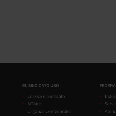
EL SINDICATO USO
FEDERA
Conoce el Sindicato
Indus
Afíliate
Servi
Órganos Confederales
Atenc