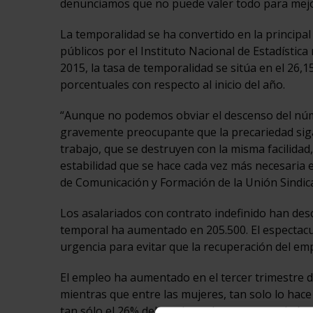
denunciamos que no puede valer todo para mejo
La temporalidad se ha convertido en la principa
públicos por el Instituto Nacional de Estadística
2015, la tasa de temporalidad se sitúa en el 26
porcentuales con respecto al inicio del año.
“Aunque no podemos obviar el descenso del núm
gravemente preocupante que la precariedad sig
trabajo, que se destruyen con la misma facilida
estabilidad que se hace cada vez más necesaria 
de Comunicación y Formación de la Unión Sindic
Los asalariados con contrato indefinido han des
temporal ha aumentado en 205.500. El espectac
urgencia para evitar que la recuperación del em
El empleo ha aumentado en el tercer trimestre 
mientras que entre las mujeres, tan solo lo hac
tan sólo el 26% del total, con lo que se continúa