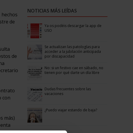
NOTICIAS MÁS LEÍDAS
s hechos
stre de
Ya os podéis descargar la app de
USO
Se actualizan las patologías para
sulta
acceder a la jubilación anticipada
estos de
por discapacidad
na
No: si un festivo cae en sábado, no
cretario
tienen por qué darte un día libre
Dudas frecuentes sobre las
ontrato
vacaciones
o con
¿Puedo viajar estando de baja?
os más)
senta
 a