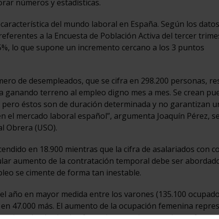
rar números y estadísticas.
l característica del mundo laboral en España. Según los dato
 referentes a la Encuesta de Población Activa del tercer trime
,15%, lo que supone un incremento cercano a los 3 puntos
ero de desempleados, que se cifra en 298.200 personas, re
a ganando terreno al empleo digno mes a mes. Se crean pu
d, pero éstos son de duración determinada y no garantizan u
en el mercado laboral español”, argumenta Joaquín Pérez, se
al Obrera (USO).
cendido en 18.900 mientras que la cifra de asalariados con c
ular aumento de la contratación temporal debe ser abordad
pleo se cimente de forma tan inestable.
del año en mayor medida entre los varones (135.100 ocupad
e en 47.000 más. El aumento de la ocupación femenina repre
 castigando al colectivo femenino que tiene que hacer frente