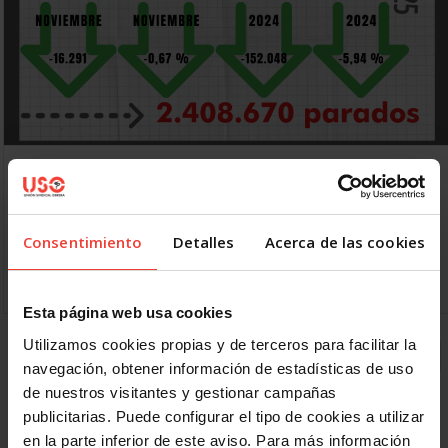
2025: menos paro y más afiliaciones, pero más
parcialidad y temporalidad
5 ENERO, 2026
Consentimiento
Detalles
Acerca de las cookies
España cerró 2025 con menos paro y más afiliaciones a la
Seguridad Social, pero muchas de ellas corresponden a
contratos parciales de la misma persona El…
Esta página web usa cookies
Utilizamos cookies propias y de terceros para facilitar la
1
2
3
4
5
Siguiente
Último »
navegación, obtener información de estadísticas de uso
de nuestros visitantes y gestionar campañas
publicitarias. Puede configurar el tipo de cookies a utilizar
en la parte inferior de este aviso. Para más información