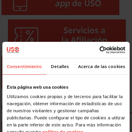
Consentimiento
Detalles
Acerca de las cookies
Esta página web usa cookies
Utilizamos cookies propias y de terceros para facilitar la
navegación, obtener información de estadísticas de uso
NOTICIAS MÁS LEÍDAS
de nuestros visitantes y gestionar campañas
publicitarias. Puede configurar el tipo de cookies a utilizar
Se actualizan las patologías para acceder a la jubilación
en la parte inferior de este aviso. Para más información
anticipada por discapacidad
consulte nuestra
política de cookies
.