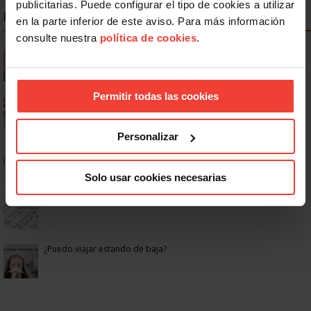
publicitarias. Puede configurar el tipo de cookies a utilizar
NOTICIAS MÁS LEÍDAS
en la parte inferior de este aviso. Para más información
consulte nuestra
política de cookies
.
Se actualizan las patologías para acceder a la jubilación
anticipada por discapacidad
Permitir todas las cookies
Ya os podéis descargar la app de USO
Personalizar
No: si un festivo cae en sábado, no tienen por qué darte un día
libre
Solo usar cookies necesarias
Dudas frecuentes sobre las vacaciones
¿Puedo viajar estando de baja?