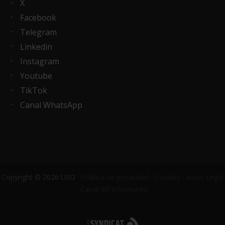
X
Facebook
Telegram
Linkedin
Instagram
Youtube
TikTok
Canal WhatsApp
Copyright © 2026 USO ·
Política de privacidad
·
Cookies
·
Aviso Legal
·
Canal del informante