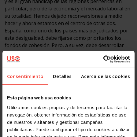
y es el gran hándicap de las regiones periféricas en
particular, pero de la economía y el mercado laboral en
su totalidad. Hemos dejado reconversiones a medio
hacer y ahora estamos en el centro de otras dos.
España, como uno de los países más perjudicados por
esta desigualdad, debe fijarse como prioritarios los
fondos de cohesión. Pero, a su vez, debe desarrollar
políticas que, a nivel interno, también presenten una
igualdad de oportunidades para la población de todos
los territorios”, propone el secretario general de USO.
Consentimiento
Detalles
Acerca de las cookies
Facebook
X
LinkedIn
WhatsApp
Telegram
Email
Compartir
Esta página web usa cookies
OTRAS NOTICIAS
Utilizamos cookies propias y de terceros para facilitar la
navegación, obtener información de estadísticas de uso
de nuestros visitantes y gestionar campañas
publicitarias. Puede configurar el tipo de cookies a utilizar
en la parte inferior de este aviso. Para más información