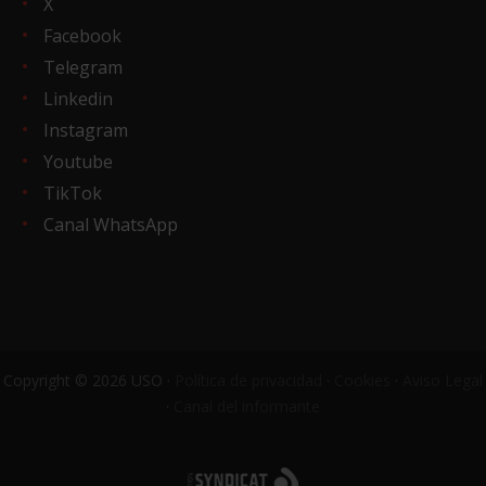
X
Facebook
Telegram
Linkedin
Instagram
Youtube
TikTok
Canal WhatsApp
Copyright © 2026 USO ·
Política de privacidad
·
Cookies
·
Aviso Legal
·
Canal del informante