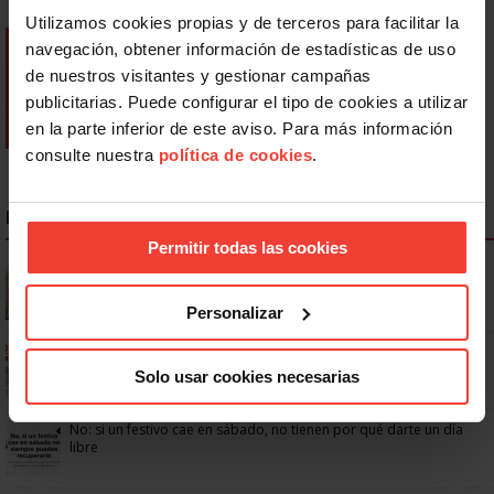
Utilizamos cookies propias y de terceros para facilitar la
navegación, obtener información de estadísticas de uso
de nuestros visitantes y gestionar campañas
publicitarias. Puede configurar el tipo de cookies a utilizar
en la parte inferior de este aviso. Para más información
consulte nuestra
política de cookies
.
NOTICIAS MÁS LEÍDAS
Permitir todas las cookies
Se actualizan las patologías para acceder a la jubilación
anticipada por discapacidad
Personalizar
Ya os podéis descargar la app de USO
Solo usar cookies necesarias
No: si un festivo cae en sábado, no tienen por qué darte un día
libre