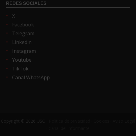
REDES SOCIALES
X
Facebook
Telegram
Linkedin
Instagram
Youtube
TikTok
Canal WhatsApp
Copyright © 2026 USO ·
Política de privacidad
·
Cookies
·
Aviso Legal
·
Canal del informante