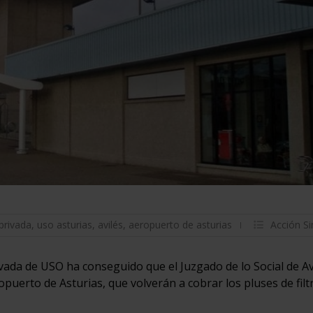
privada
,
uso asturias
,
avilés
,
aeropuerto de asturias
Acción Si
ada de USO ha conseguido que el Juzgado de lo Social de Avi
opuerto de Asturias, que volverán a cobrar los pluses de filt