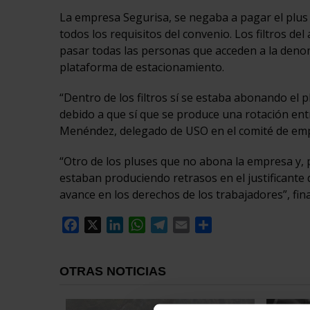
La empresa Segurisa, se negaba a pagar el plus d
todos los requisitos del convenio. Los filtros d
pasar todas las personas que acceden a la deno
plataforma de estacionamiento.
“Dentro de los filtros sí se estaba abonando el 
debido a que sí que se produce una rotación entr
Menéndez, delegado de USO en el comité de em
“Otro de los pluses que no abona la empresa y, 
estaban produciendo retrasos en el justificante
avance en los derechos de los trabajadores”, fi
Facebook
X
LinkedIn
WhatsApp
Telegram
Email
Compartir
OTRAS NOTICIAS