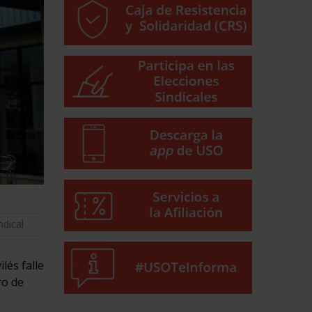
ndical
lés falle
ro de