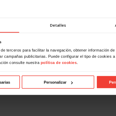
Detalles
ndical
Acción Sindical
 presentarte con USO a las
USOTeInforma sobre tus derec
s
es sindicales? Te contamos
laborales ante los incendios for
27 JULIO, 2026
de terceros para facilitar la navegación, obtener información de
026
r campañas publicitarias. Puede configurar el tipo de cookies a ut
ación consulte nuestra
política de cookies
.
sarias
Personalizar
Per