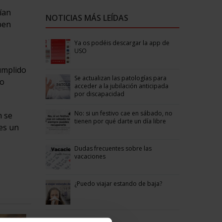
ían
NOTICIAS MÁS LEÍDAS
ben
Ya os podéis descargar la app de
USO
cumplido
Se actualizan las patologías para
ho
acceder a la jubilación anticipada
por discapacidad
No: si un festivo cae en sábado, no
n se
tienen por qué darte un día libre
 es un
Dudas frecuentes sobre las
vacaciones
¿Puedo viajar estando de baja?