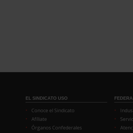
EL SINDICATO USO
FEDERA
Conoce el Sindicato
Indus
Afíliate
Servi
Órganos Confederales
Atenc