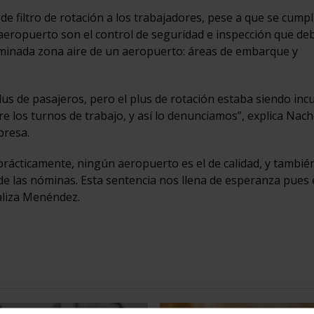
e filtro de rotación a los trabajadores, pese a que se cumpl
el aeropuerto son el control de seguridad e inspección que de
minada zona aire de un aeropuerto: áreas de embarque y
plus de pasajeros, pero el plus de rotación estaba siendo in
e los turnos de trabajo, y así lo denunciamos”, explica Nac
presa.
prácticamente, ningún aeropuerto es el de calidad, y tambié
 de las nóminas. Esta sentencia nos llena de esperanza pues
naliza Menéndez.