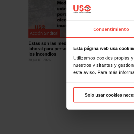
Consentimiento
Acción Sindical
Acción Si
Estas son las medidas de protección
¿Quieres
Esta página web usa cookie
laboral para personas afectadas por
eleccion
los incendios
cómo
Utilizamos cookies propias y 
30 JULIO, 2026
29 JULIO, 2
nuestros visitantes y gestiona
este aviso. Para más inform
Solo usar cookies nece