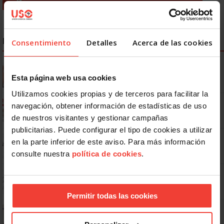
NOTICIAS MÁS LEÍDAS
Consentimiento
Detalles
Acerca de las cookies
Se actualizan las patologías para acceder a la jubilación
anticipada por discapacidad
Esta página web usa cookies
Utilizamos cookies propias y de terceros para facilitar la
Ya os podéis descargar la app de USO
navegación, obtener información de estadísticas de uso
de nuestros visitantes y gestionar campañas
publicitarias. Puede configurar el tipo de cookies a utilizar
No: si un festivo cae en sábado, no tienen por qué darte un día
en la parte inferior de este aviso. Para más información
libre
consulte nuestra
política de cookies
.
Dudas frecuentes sobre las vacaciones
Permitir todas las cookies
¿Puedo viajar estando de baja?