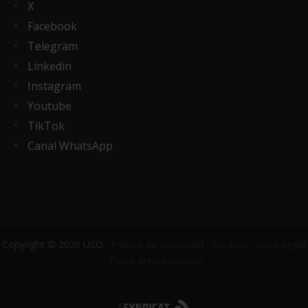
X
Facebook
Telegram
Linkedin
Instagram
Youtube
TikTok
Canal WhatsApp
Copyright © 2026 USO ·
Política de privacidad
·
Cookies
·
Aviso Legal
·
Canal del informante