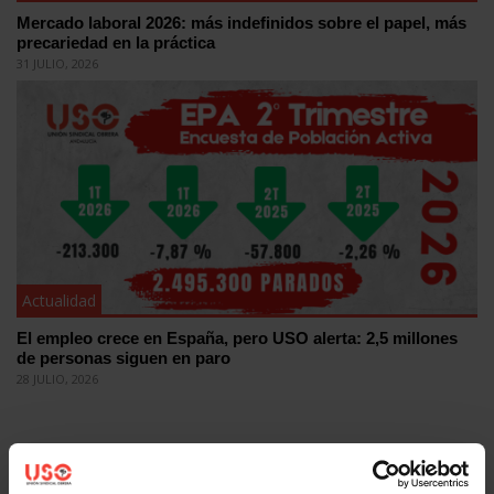
Mercado laboral 2026: más indefinidos sobre el papel, más
precariedad en la práctica
31 JULIO, 2026
Actualidad
El empleo crece en España, pero USO alerta: 2,5 millones
de personas siguen en paro
28 JULIO, 2026