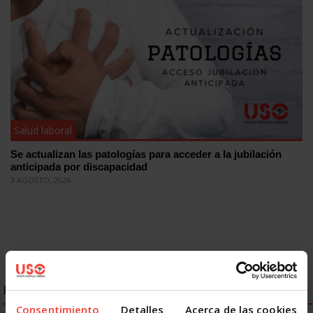
Salud laboral
Se actualizan las patologías para acceder a la jubilación
anticipada por discapacidad
3 AGOSTO, 2026
ENLACES DESTACADOS
Consentimiento
Detalles
Acerca de las cookies