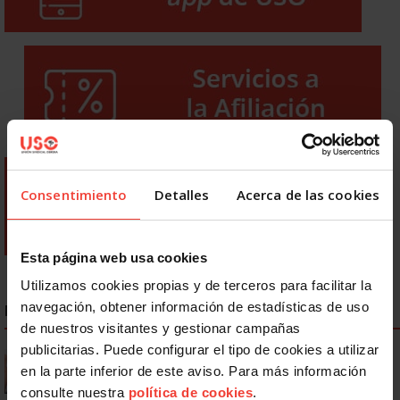
Consentimiento
Detalles
Acerca de las cookies
Esta página web usa cookies
Utilizamos cookies propias y de terceros para facilitar la
navegación, obtener información de estadísticas de uso
NOTICIAS MÁS LEÍDAS
de nuestros visitantes y gestionar campañas
publicitarias. Puede configurar el tipo de cookies a utilizar
Se actualizan las patologías para acceder a la jubilación
anticipada por discapacidad
en la parte inferior de este aviso. Para más información
consulte nuestra
política de cookies
.