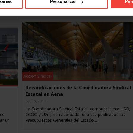
sarias
Personalizar
Per
scrito
políticas…
Acción Sindical
Reivindicaciones de la Coordinadora Sindical
Estatal en Aena
6 julio, 2017
La Coordinadora Sindical Estatal, compuesta por USO,
ico
CCOO y UGT, han acordado, una vez publicados los
ar un
Presupuestos Generales del Estado,…