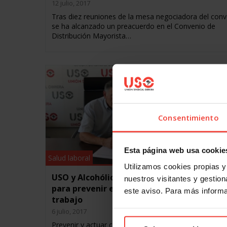
12 julio, 2017
Tras diez reuniones de la mesa negociadora del conv
se ha alcanzado un preacuerdo en el Convenio de
Distribución Mayorista…
Consentimiento
Esta página web usa cookie
Salud laboral
Utilizamos cookies propias y 
USO y Alcohólicos Anónimos firman un acu
nuestros visitantes y gestiona
para prevenir el alcoholismo en los centros
este aviso. Para más inform
trabajo
6 julio, 2017
Prevenir y actuar contra el alcoholismo en los centro