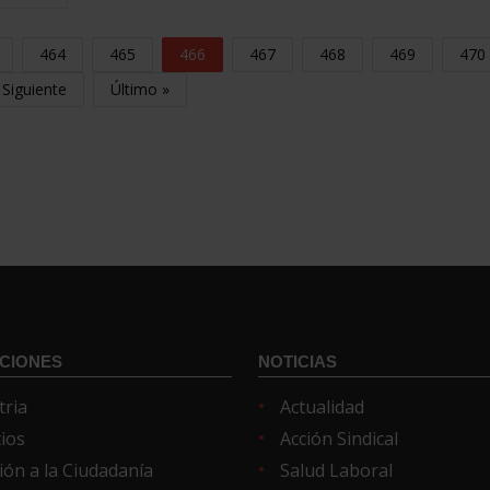
464
465
466
467
468
469
470
Siguiente
Último »
CIONES
NOTICIAS
tria
Actualidad
cios
Acción Sindical
ión a la Ciudadanía
Salud Laboral