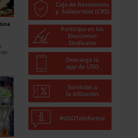
bina
n
tcps