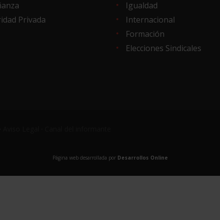
ñanza
Igualdad
idad Privada
Internacional
Formación
Elecciones Sindicales
·
Aviso Legal
·
Canal del informante
Página web desarrollada por
Desarrollos Online