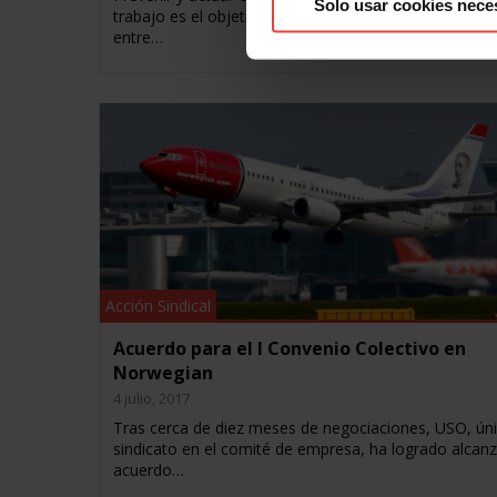
Solo usar cookies nece
trabajo es el objetivo del acuerdo de colaboración su
entre…
Acción Sindical
Acuerdo para el I Convenio Colectivo en
Norwegian
4 julio, 2017
Tras cerca de diez meses de negociaciones, USO, ún
sindicato en el comité de empresa, ha logrado alcanz
acuerdo…