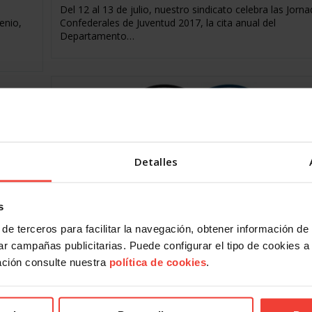
Del 12 al 13 de julio, nuestro sindicato celebra las Jorn
enio,
Confederales de Juventud 2017, la cita anual del
Departamento…
Detalles
Internacional
s
de terceros para facilitar la navegación, obtener información de
Garantizar empleo y salarios dignos para red
erdo
la incertidumbre y estabilizar la economía
r campañas publicitarias. Puede configurar el tipo de cookies a ut
 de
mundial
ación consulte nuestra
política de cookies
.
10 julio, 2017
La Declaración del Grupo Laboral 20 (L20), que represe
s de
los trabajadores y sindicatos ante el G20, establece las