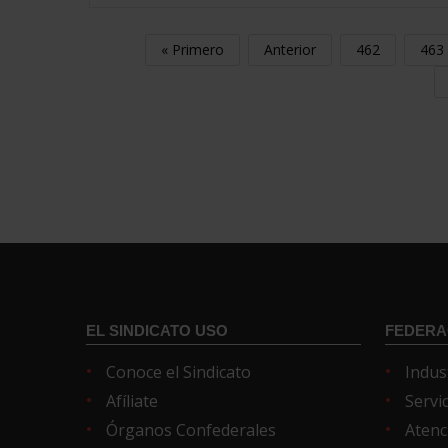
« Primero
Anterior
462
463
EL SINDICATO USO
FEDERA
Conoce el Sindicato
Indus
Afíliate
Servi
Órganos Confederales
Atenc