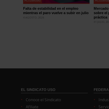
Actualidad
Actualid
Falta de estabilidad en el empleo
Mercado 
mientras el paro vuelve a subir en julio
sobre el
práctica
4 AGOSTO, 2026
31 JULIO, 2
EL SINDICATO USO
FEDERA
Conoce el Sindicato
Indus
Afíliate
Servi