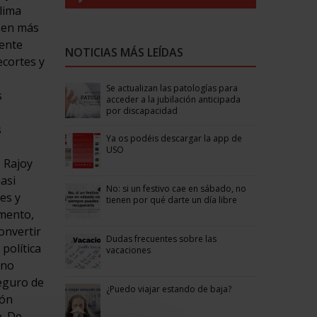
clima
n en más
nente
NOTICIAS MÁS LEÍDAS
ecortes y
Se actualizan las patologías para
s
acceder a la jubilación anticipada
por discapacidad
s
Ya os podéis descargar la app de
USO
o Rajoy
uasi
No: si un festivo cae en sábado, no
es y
tienen por qué darte un día libre
omento,
onvertir
Dudas frecuentes sobre las
política
vacaciones
 no
seguro de
¿Puedo viajar estando de baja?
ión
o. De