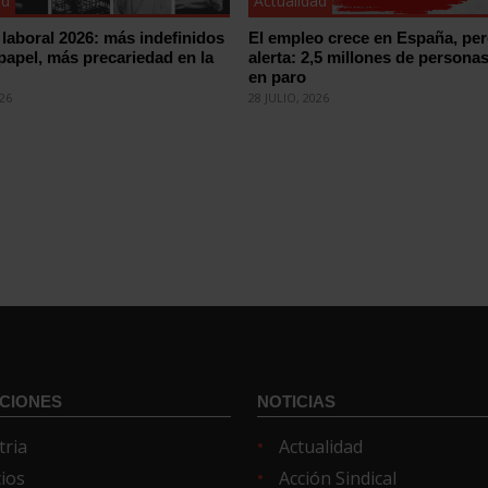
ad
Actualidad
laboral 2026: más indefinidos
El empleo crece en España, pe
 papel, más precariedad en la
alerta: 2,5 millones de persona
en paro
026
28 JULIO, 2026
CIONES
NOTICIAS
tria
Actualidad
cios
Acción Sindical