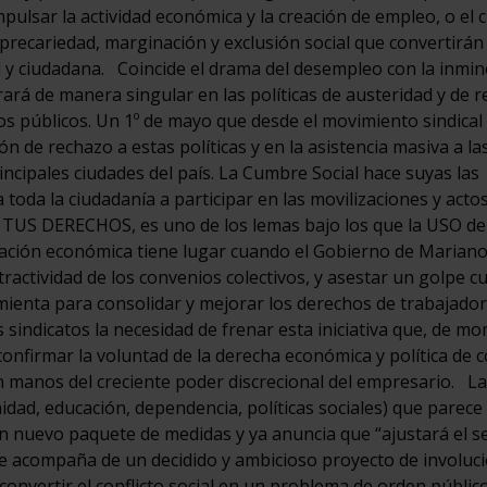
impulsar la actividad económica y la creación de empleo, o el 
e precariedad, marginación y exclusión social que convertirá
al y ciudadana. Coincide el drama del desempleo con la inmi
rará de manera singular en las políticas de austeridad y de r
ios públicos. Un 1º de mayo que desde el movimiento sindical
de rechazo a estas políticas y en la asistencia masiva a la
ncipales ciudades del país. La Cumbre Social hace suyas las
a toda la ciudadanía a participar en las movilizaciones y acto
 TUS DERECHOS, es uno de los lemas bajo los que la USO de
ituación económica tiene lugar cuando el Gobierno de Marian
tractividad de los convenios colectivos, y asestar un golpe c
amienta para consolidar y mejorar los derechos de trabajador
sindicatos la necesidad de frenar esta iniciativa que, de m
onfirmar la voluntad de la derecha económica y política de c
n manos del creciente poder discrecional del empresario. La 
nidad, educación, dependencia, políticas sociales) que parece
un nuevo paquete de medidas y ya anuncia que “ajustará el 
se acompaña de un decidido y ambicioso proyecto de involuc
 convertir el conflicto social en un problema de orden públic