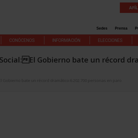
AFÍ
Sedes
Prensa
P
CONÓCENOS
INFORMACIÓN
ELECCIONES
Social:El Gobierno bate un récord dr
l Gobierno bate un récord dramático:6.202.700 personas en paro