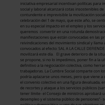
iniciativa empresarial incentivan políticas para 
social y laboral alcanzará cotas insostenibles d
contundente e imprevisible la movilización soci
celebración del 1 de mayo, que este año, se cent
en su especial impacto en el empleo y los servic
queremos convertir en una rotunda demostración 
manifestaciones que están convocadas en las pri
reivindicaciones del movimiento sindical y llama 
convocados al efecto: SAL A LA CALLE DEFIENDE
movilizará este día. El grave deterioro de la s
se propone, si no lo impedimos, poner fin a la ul
definitivo a la negociación colectiva, como herr
trabajadoras. La Cumbre Social comparte con los 
podría aplazarse unos meses, pero que viene a c
el convenio colectivo en una figura devaluada, e
de recortes y ataque a los servicios públicos (sa
tener límite- el Consejo de ministros aprobará 
desempleo y el sistema público de pensiones”- 
política y democrática, y uno de sus objetivos es