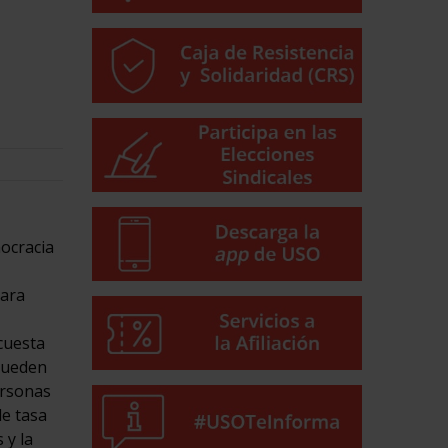
mocracia
lara
cuesta
 pueden
ersonas
de tasa
 y la