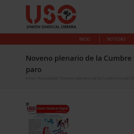
INICIO
NOTICIAS
Noveno plenario de la Cumbre 
paro
Inicio
/
Actualidad
/
Noveno plenario de la Cumbre Social:E