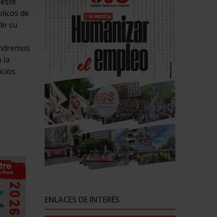
 este
licos de
de su
ondremos
 la
icios
ENLACES DE INTERÉS