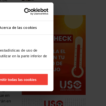
ivismo
E, Jorge
bién en
Acerca de las cookies
bril, a
ertad. La
de Ley
 estadísticas de uso de
a reforma
ilizar en la parte inferior de
ñicos la
o en la
libertad
mitir todas las cookies
te
legal
que en
arán en