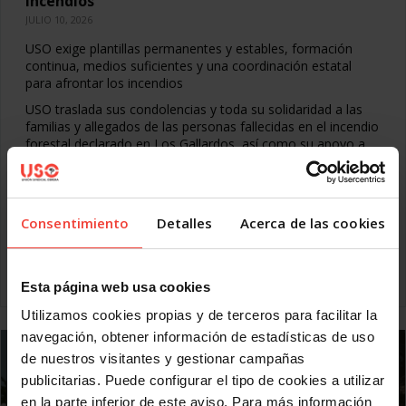
incendios
JULIO 10, 2026
USO exige plantillas permanentes y estables, formación
continua, medios suficientes y una coordinación estatal
para afrontar los incendios
USO traslada sus condolencias y toda su solidaridad a las
familias y allegados de las personas fallecidas en el incendio
forestal declarado en Los Gallardos, así como su apoyo a
las personas heridas, evacuadas y afectadas. Pero el dolor
no puede convertirse en una coartada para imponer silencio
ni para evitar el debate sobre unas carencias estructurales y
falta de coordinación ante los incendios que la Federación
Consentimiento
Detalles
Acerca de las cookies
lleva casi un año denunciando.
La organización sindical considera
Leer más
Esta página web usa cookies
Utilizamos cookies propias y de terceros para facilitar la
navegación, obtener información de estadísticas de uso
de nuestros visitantes y gestionar campañas
publicitarias. Puede configurar el tipo de cookies a utilizar
en la parte inferior de este aviso. Para más información