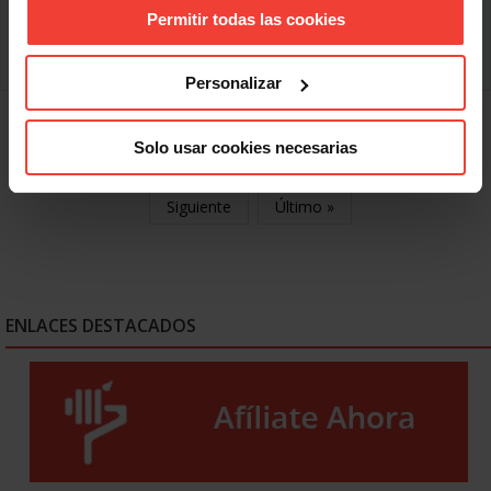
Boletín Internacional Nº59
Permitir todas las cookies
SEPTIEMBRE 25, 2015
Leer más
Personalizar
« Primero
Anterior
805
806
807
Solo usar cookies necesarias
808
809
810
811
812
813
Siguiente
Último »
ENLACES DESTACADOS