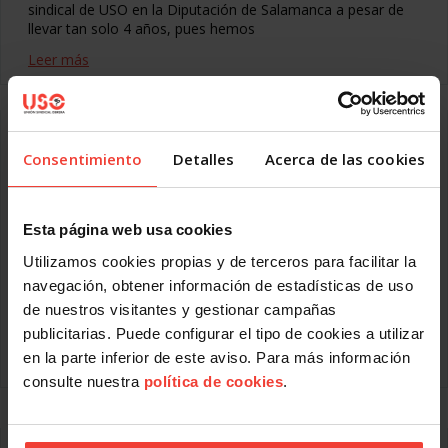
sindical de USO en la Diputación de Salamanca a pesar de
llevar tan solo 4 años, pues hemos
Leer más
Éxito rotundo de USOCV en OUTSERVICO
Valencia
Consentimiento
Detalles
Acerca de las cookies
SEPTIEMBRE 25, 2015
En las primeras elecciones sindicales celebradas en el centro
de trabajo de Valencia de la empresa OUTSERVICO
Esta página web usa cookies
UTILITIES SERVICES, dedicada a la externalización de
Utilizamos cookies propias y de terceros para facilitar la
servicios, celebradas el pasado 23 de septiembre, USOCV ha
conseguido los cinco delegados que se elegían.
navegación, obtener información de estadísticas de uso
de nuestros visitantes y gestionar campañas
Enhorabuena a todos los compañeros y compañeras de
USOCV que han hecho posible este rotundo éxito electoral.
publicitarias. Puede configurar el tipo de cookies a utilizar
en la parte inferior de este aviso. Para más información
Leer más
consulte nuestra
política de cookies
.