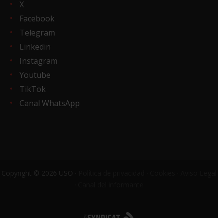
X
Facebook
Telegram
Linkedin
Instagram
Youtube
TikTok
Canal WhatsApp
Copyright © 2026 USO ·
Política de privacidad
·
Cookies
·
Aviso Legal
·
Canal del informante