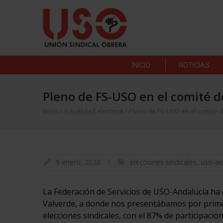
INICIO
NOTICIAS
Pleno de FS-USO en el comité d
Inicio
/
Actualidad electoral
/
Pleno de FS-USO en el comité 
9 enero, 2020
elecciones sindicales
,
uso-an
La Federación de Servicios de USO-Andalucía ha
Valverde, a donde nos presentábamos por primer
elecciones sindicales, con el 87% de participación