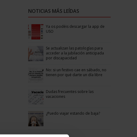
NOTICIAS MÁS LEÍDAS
Ya os podéis descargar la app de
USO
Se actualizan las patologías para
acceder a la jubilación anticipada
por discapacidad
No: si un festivo cae en sábado, no
tienen por qué darte un día libre
Dudas frecuentes sobre las
vacaciones
¿Puedo viajar estando de baja?