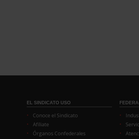
EL SINDICATO USO
FEDERA
Conoce el Sindicato
Indus
Afíliate
Servi
Órganos Confederales
Atenc