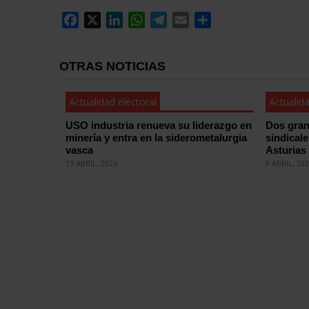
Facebook
X
LinkedIn
WhatsApp
Telegram
Email
Compartir
OTRAS NOTICIAS
Actualidad electoral
Actualida
USO industria renueva su liderazgo en
Dos gran
minería y entra en la siderometalurgia
sindical
vasca
Asturias
13 ABRIL, 2026
8 ABRIL, 20