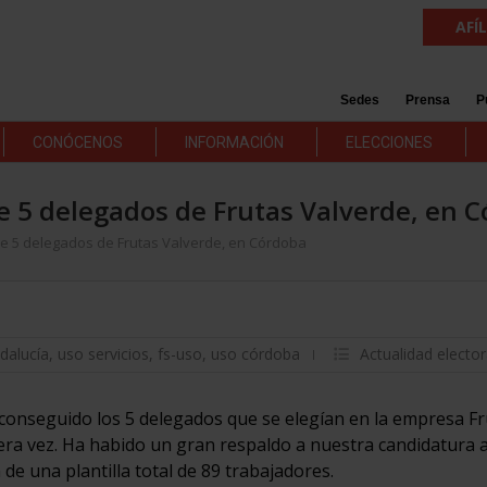
AFÍ
Sedes
Prensa
P
CONÓCENOS
INFORMACIÓN
ELECCIONES
e 5 delegados de Frutas Valverde, en 
de 5 delegados de Frutas Valverde, en Córdoba
dalucía
,
uso servicios
,
fs-uso
,
uso córdoba
Actualidad elector
 conseguido los 5 delegados que se elegían en la empresa F
a vez. Ha habido un gran respaldo a nuestra candidatura a
 de una plantilla total de 89 trabajadores.