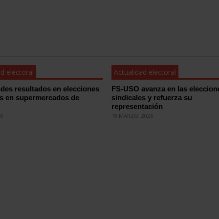
d electoral
Actualidad electoral
des resultados en elecciones
FS-USO avanza en las eleccion
es en supermercados de
sindicales y refuerza su
representación
26
18 MARZO, 2026