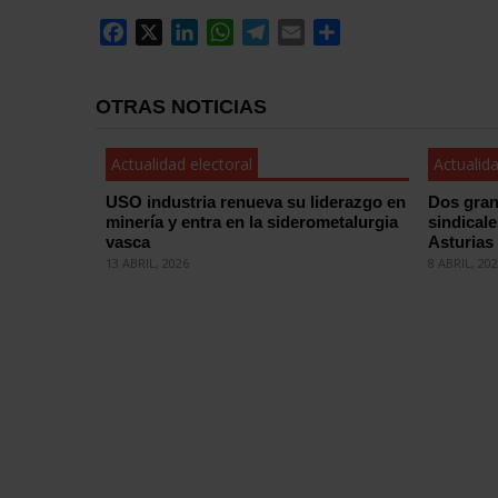
Facebook
X
LinkedIn
WhatsApp
Telegram
Email
Compartir
OTRAS NOTICIAS
Actualidad electoral
Actualida
USO industria renueva su liderazgo en
Dos gran
minería y entra en la siderometalurgia
sindical
vasca
Asturias
13 ABRIL, 2026
8 ABRIL, 20