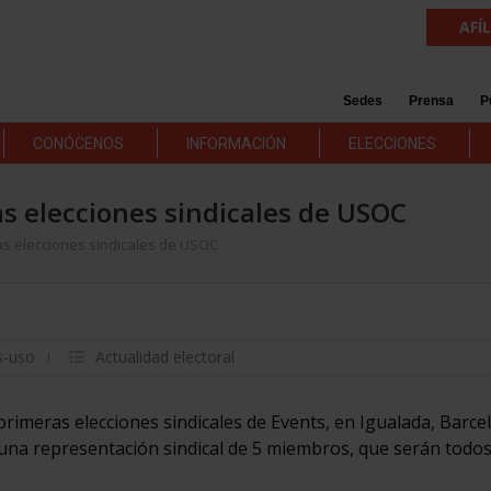
AFÍ
Sedes
Prensa
P
CONÓCENOS
INFORMACIÓN
ELECCIONES
as elecciones sindicales de USOC
as elecciones sindicales de USOC
s-uso
Actualidad electoral
rimeras elecciones sindicales de Events, en Igualada, Barce
una representación sindical de 5 miembros, que serán todos