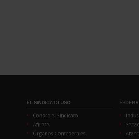
EL SINDICATO USO
FEDERA
Conoce el Sindicato
Indus
Afíliate
Servi
Órganos Confederales
Atenc