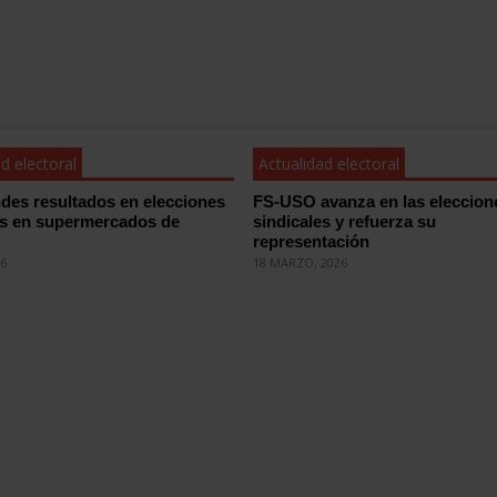
d electoral
Actualidad electoral
des resultados en elecciones
FS-USO avanza en las eleccion
es en supermercados de
sindicales y refuerza su
representación
26
18 MARZO, 2026