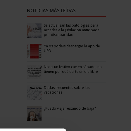
NOTICIAS MÁS LEÍDAS
Se actualizan las patologías para
acceder a la jubilación anticipada
por discapacidad
Ya os podéis descargar la app de
USO
No: si un festivo cae en sábado, no
tienen por qué darte un día libre
Dudas frecuentes sobre las
vacaciones
¿Puedo viajar estando de baja?