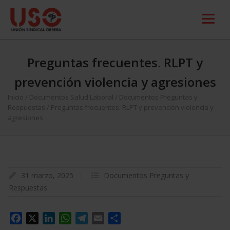
Preguntas frecuentes. RLPT y
prevención violencia y agresiones
Inicio
/
Documentos Salud Laboral
/
Documentos Preguntas y
Respuestas
/
Preguntas frecuentes. RLPT y prevención violencia y
agresiones
31 marzo, 2025
Documentos Preguntas y
Respuestas
Facebook
X
LinkedIn
WhatsApp
Telegram
Email
Compartir