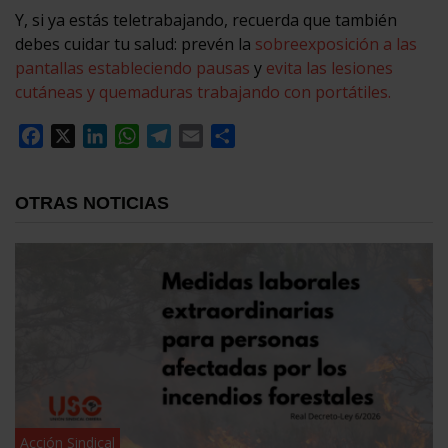
Y, si ya estás teletrabajando, recuerda que también
debes cuidar tu salud: prevén la
sobreexposición a las
pantallas estableciendo pausas
y
evita las lesiones
cutáneas y quemaduras trabajando con portátiles.
Facebook
X
LinkedIn
WhatsApp
Telegram
Email
Compartir
OTRAS NOTICIAS
Acción Sindical