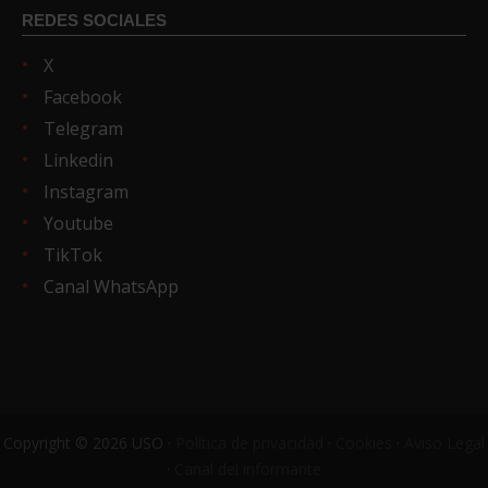
REDES SOCIALES
X
Facebook
Telegram
Linkedin
Instagram
Youtube
TikTok
Canal WhatsApp
Copyright © 2026 USO ·
Política de privacidad
·
Cookies
·
Aviso Legal
·
Canal del informante