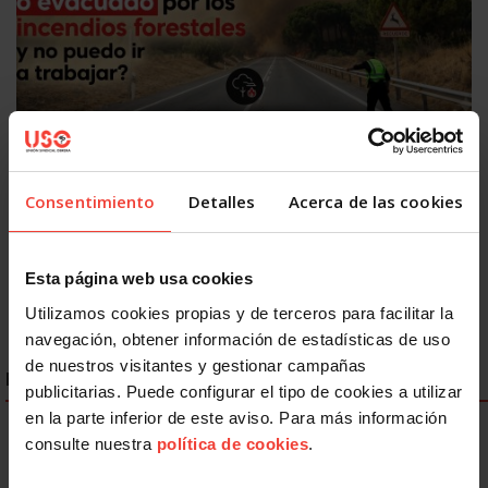
Acción Sindical
USOTeInforma sobre tus derechos laborales ante los
incendios forestales
Consentimiento
Detalles
Acerca de las cookies
27 JULIO, 2026
Esta página web usa cookies
Utilizamos cookies propias y de terceros para facilitar la
navegación, obtener información de estadísticas de uso
de nuestros visitantes y gestionar campañas
ENLACES DESTACADOS
publicitarias. Puede configurar el tipo de cookies a utilizar
en la parte inferior de este aviso. Para más información
consulte nuestra
política de cookies
.