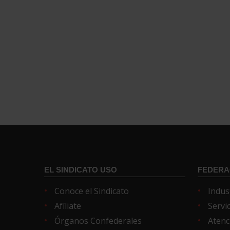
EL SINDICATO USO
FEDERA
Conoce el Sindicato
Indus
Afíliate
Servi
Órganos Confederales
Atenc