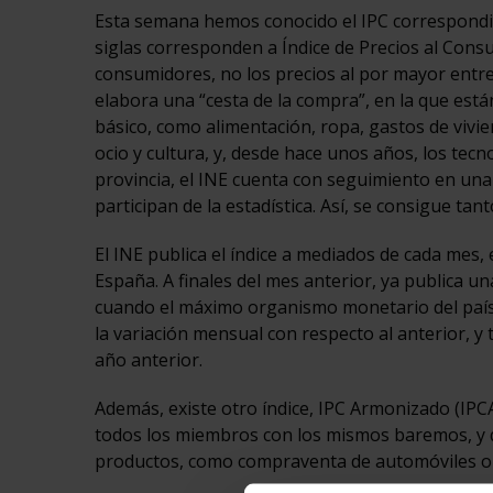
Esta semana hemos conocido el IPC correspondi
siglas corresponden a Índice de Precios al Cons
consumidores, no los precios al por mayor entre 
elabora una “cesta de la compra”, en la que est
básico, como alimentación, ropa, gastos de vivie
ocio y cultura, y, desde hace unos años, los tec
provincia, el INE cuenta con seguimiento en un
participan de la estadística. Así, se consigue t
El INE publica el índice a mediados de cada mes, 
España. A finales del mes anterior, ya publica un
cuando el máximo organismo monetario del país c
la variación mensual con respecto al anterior, y
año anterior.
Además, existe otro índice, IPC Armonizado (IPC
todos los miembros con los mismos baremos, y q
productos, como compraventa de automóviles o 