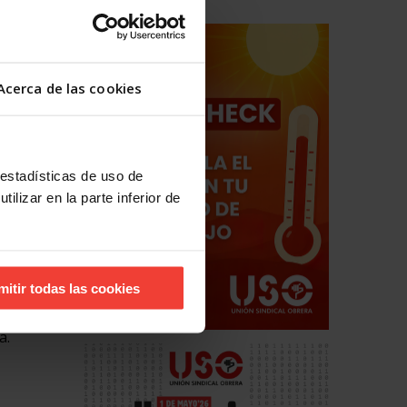
o tanto,
 un
Acerca de las cookies
or ello,
os
 me
nicación
 estadísticas de uso de
ilizar en la parte inferior de
a subida
ejore
ablamos
mitir todas las cookies
inal de
iembre,
a.