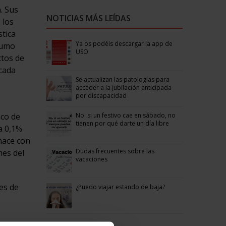
a. Sus
NOTICIAS MÁS LEÍDAS
 los
stica
Ya os podéis descargar la app de
sumo
USO
ctos de
 cada
Se actualizan las patologías para
acceder a la jubilación anticipada
por discapacidad
No: si un festivo cae en sábado, no
nco de
tienen por qué darte un día libre
a 0,1%
hace con
Dudas frecuentes sobre las
mes del
vacaciones
es de
¿Puedo viajar estando de baja?