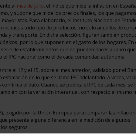
ente al
mes de julio
, el índice que mide la inflación en Españ
umo, y supone que mide los precios finales, los que pagamos
mayoristas. Para elaborarlo, el Instituto Nacional de Estadí
án incluidos todo tipo de productos, no solo aquellos de con
nda y transporte. En dicha selección, figuran también produ
nológicos, por lo que suponen en el gasto de los hogares. En
a serie de establecimientos que no pueden hacer público que
anto el IPC nacional como el de cada comunidad autónoma.
entre el 12 y el 15, sobre el mes anterior, validado por el Ba
a estimación en lo que se llama IPC adelantado. A veces, varí
onfirma el dato. Cuando se publica el IPC de cada mes, se 
 también con la variación interanual, con respecto al mismo 
A), exigido por la Unión Europea para comparar las inflacion
ue presenta alguna diferencia en la medición de algunos
los seguros.