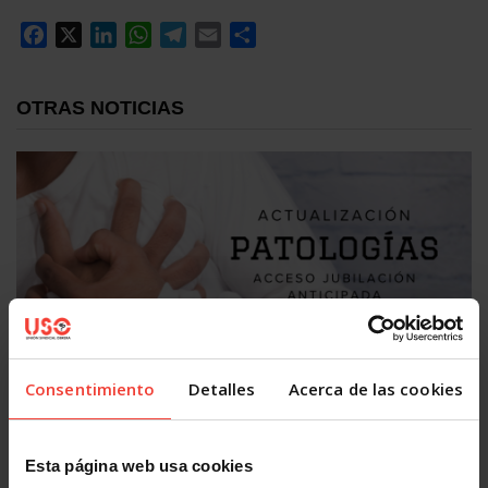
Facebook
X
LinkedIn
WhatsApp
Telegram
Email
Compartir
OTRAS NOTICIAS
#USOTeInforma
Consentimiento
Detalles
Acerca de las cookies
Se actualizan las patologías para acceder a la jubilación
anticipada por discapacidad
3 AGOSTO, 2026
Esta página web usa cookies