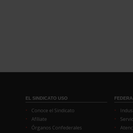
EL SINDICATO USO
FEDERA
Conoce el Sindicato
Indus
Afíliate
Servi
Órganos Confederales
Atenc