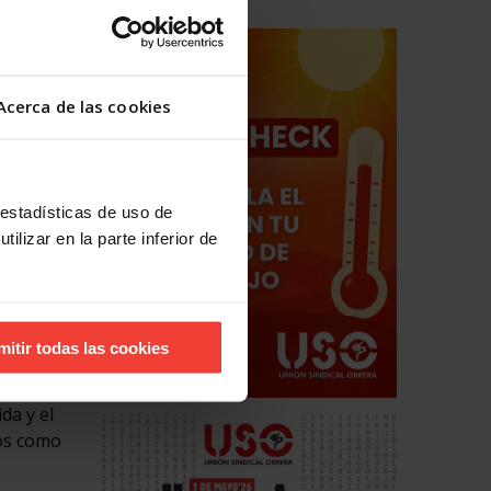
truyan
 en los
Acerca de las cookies
ases,
ibilidad
 del
 estadísticas de uso de
ilizar en la parte inferior de
asiones
su
mitir todas las cookies
le
jo y en
da y el
dos como