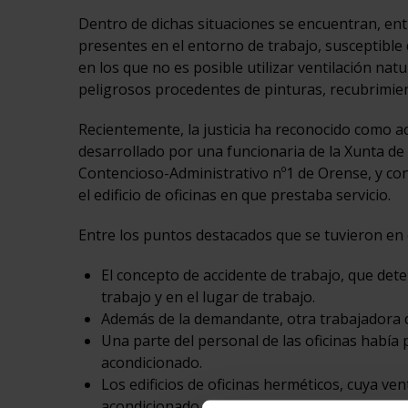
Dentro de dichas situaciones se encuentran, entr
presentes en el entorno de trabajo, susceptible 
en los que no es posible utilizar ventilación na
peligrosos procedentes de pinturas, recubrimien
Recientemente, la justicia ha reconocido como ac
desarrollado por una funcionaria de la Xunta de 
Contencioso-Administrativo nº1 de Orense, y co
el edificio de oficinas en que prestaba servicio.
Entre los puntos destacados que se tuvieron en 
El concepto de accidente de trabajo, que det
trabajo y en el lugar de trabajo.
Además de la demandante, otra trabajadora d
Una parte del personal de las oficinas había
acondicionado.
Los edificios de oficinas herméticos, cuya ven
acondicionado, tienden a padecer el “síndrome