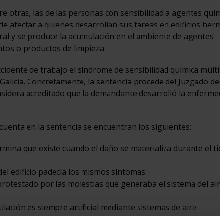
e otras, las de las personas con sensibilidad a agentes quí
de afectar a quienes desarrollan sus tareas en edificios herm
tural y se produce la acumulación en el ambiente de agentes
tos o productos de limpieza.
cidente de trabajo el síndrome de sensibilidad química múlti
Galicia. Concretamente, la sentencia procede del Juzgado de
nsidera acreditado que la demandante desarrolló la enferm
cuenta en la sentencia se encuentran los siguientes:
ermina que existe cuando el daño se materializa durante el 
el edificio padecía los mismos síntomas.
 protestado por las molestias que generaba el sistema del ai
tilación es siempre artificial mediante sistemas de aire
 del edificio enfermo”.