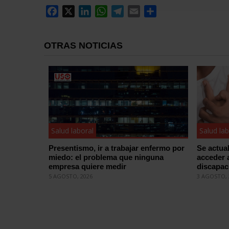
Facebook
X
LinkedIn
WhatsApp
Telegram
Email
Compartir
OTRAS NOTICIAS
Salud laboral
Salud lab
Presentismo, ir a trabajar enfermo por
Se actual
miedo: el problema que ninguna
acceder a
empresa quiere medir
discapac
5 AGOSTO, 2026
3 AGOSTO, 