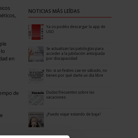
micos
NOTICIAS MÁS LEÍDAS
éticos,
Ya os podéis descargar la app de
USO
ple
Se actualizan las patologías para
 lo
acceder a la jubilación anticipada
edad en
por discapacidad
No: si un festivo cae en sábado, no
tienen por qué darte un día libre
Dudas frecuentes sobre las
tiempo de
vacaciones
¿Puedo viajar estando de baja?
re