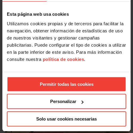
Acción Sindical
Esta página web usa cookies
Estas son las medidas de protección laboral para personas
afectadas por los incendios
Utilizamos cookies propias y de terceros para facilitar la
30 JULIO, 2026
navegación, obtener información de estadísticas de uso
de nuestros visitantes y gestionar campañas
publicitarias. Puede configurar el tipo de cookies a utilizar
en la parte inferior de este aviso. Para más información
consulte nuestra
política de cookies
.
Permitir todas las cookies
Acción Sindical
Personalizar
¿Quieres presentarte con USO a las elecciones sindicales?
Te contamos cómo
29 JULIO, 2026
Solo usar cookies necesarias