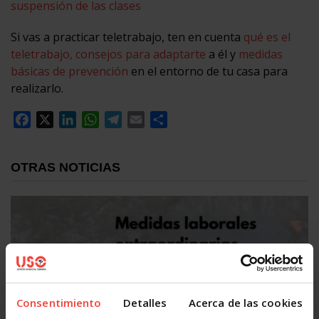
suspensión de las clases
Si vas a practicar teletrabajo, ten en cuenta
qué es el
teletrabajo, consejos para adaptarte
a él y
medidas
básicas de prevención
en el entorno de tu casa para
realizarlo.
Facebook
X
LinkedIn
WhatsApp
Telegram
Email
Compartir
OTRAS NOTICIAS
Consentimiento
Detalles
Acerca de las cookies