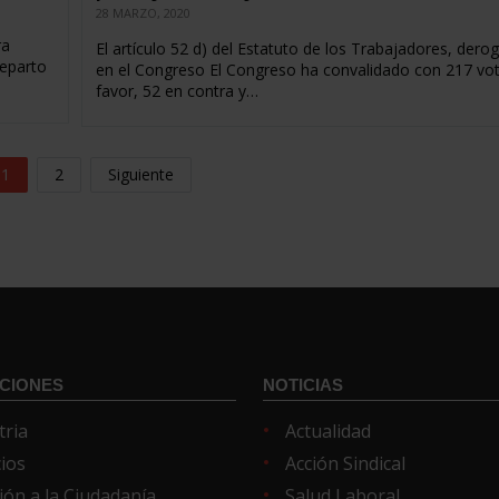
28 MARZO, 2020
ra
El artículo 52 d) del Estatuto de los Trabajadores, dero
reparto
en el Congreso El Congreso ha convalidado con 217 vo
favor, 52 en contra y…
1
2
Siguiente
CIONES
NOTICIAS
tria
Actualidad
cios
Acción Sindical
ión a la Ciudadanía
Salud Laboral