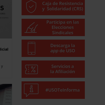
icial
 y