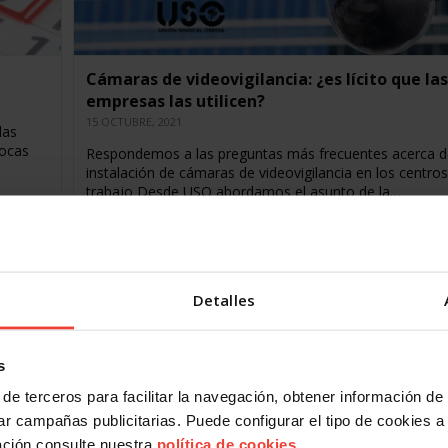
Cámaras de videovigilancia: ¿es lícito que las
empresas las utilicen?
15 OCTUBRE, 2021
las
pocas
Respondemos a las preguntas más frecuentes acerca d
instalación de cámaras de videovigilancia en los centro
trabajo Desde USO abordamos el asunto de la…
Detalles
s
de terceros para facilitar la navegación, obtener información de
r campañas publicitarias. Puede configurar el tipo de cookies a ut
ación consulte nuestra
política de cookies
.