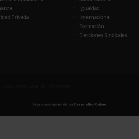
ñanza
Igualdad
idad Privada
Internacional
Formación
Elecciones Sindicales
·
Aviso Legal
·
Canal del informante
Página web desarrollada por
Desarrollos Online