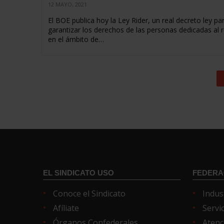
12 MAYO, 2021
El BOE publica hoy la Ley Rider, un real decreto ley pa
garantizar los derechos de las personas dedicadas al 
en el ámbito de…
EL SINDICATO USO
FEDERA
Conoce el Sindicato
Indus
Afíliate
Servi
Órganos Confederales
Atenc