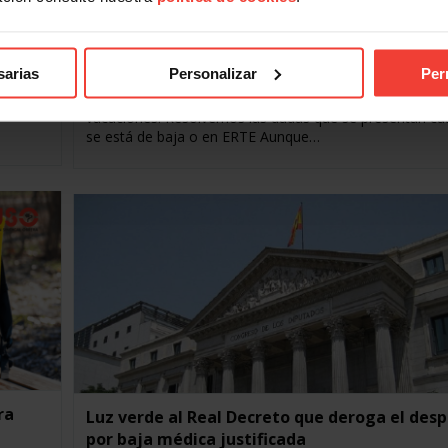
Vacaciones: cálculo de días, cómo afecta una
o un ERTE
5 AGOSTO, 2021
sarias
Personalizar
Per
al,
Todo trabajador disfrutará de al menos 30 días natural
vacaciones. Resolvemos las dudas que se presentan c
se está de baja o en ERTE Aunque…
ra
Luz verde al Real Decreto que deroga el desp
por baja médica justificada