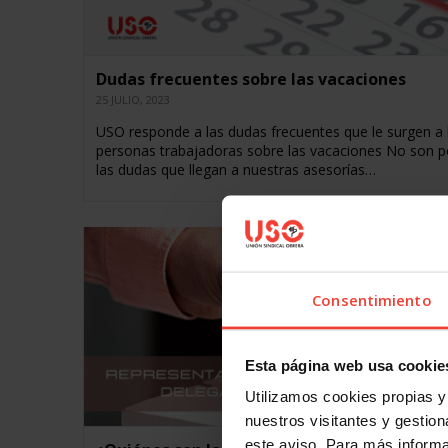
Dudas frecuentes sobre las vacaciones
25 JULIO, 2023
USO responde a las dudas frecuentes que le surgen a 
personas trabajadoras sobre las vacaciones No son 
las dudas que llegan a nuestras asesorías…
Consentimiento
Esta página web usa cookie
Utilizamos cookies propias y 
nuestros visitantes y gestiona
este aviso. Para más inform