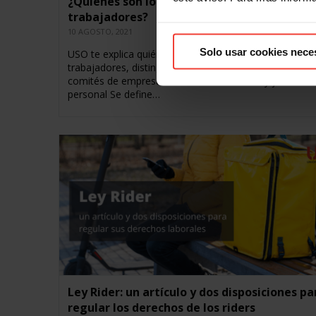
¿Quiénes son los representantes de los
trabajadores?
10 AGOSTO, 2021
Solo usar cookies nece
USO te explica quiénes son los representantes de los
trabajadores, distinguiendo entre delegados de person
comités de empresa, comités intercentros y junta de
personal Se define…
Ley Rider: un artículo y dos disposiciones pa
regular los derechos de los riders