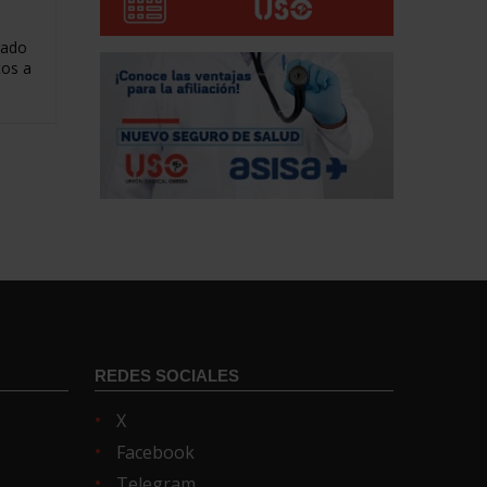
gado
tos a
REDES SOCIALES
X
Facebook
Telegram