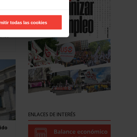
 baja
mitir todas las cookies
es de
uando
ENLACES DE INTERÉS
ido