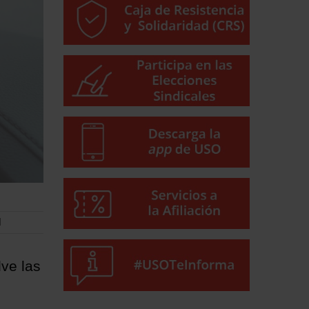
l
ve las