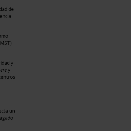
edad de
rencia
como
(PMST)
idad y
nere
y
 centros
ecta un
pagado