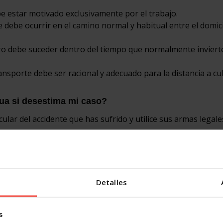
ebe estar motivado exclusivamente por el trabajo.
e debe ocurrir en el camino normal y habitual entre el domicil
stro debe suceder dentro del tiempo que normalmente invierte
ansporte debe ser racional y adecuado para la distancia a cub
ua si desestima mi caso?
lar del accidente que has sufrido y utilice sus armas legale
testigos que demuestren el nexo causal, porque te lo van a ex
e el accidente. Si el incidente sucediera como causa o con
grosos (falta de iluminación, aceras en mal estado u obras m
Detalles
e despiste o error humano, esto no anula el accidente labora
s
 el desprecio total por las normas (conducción bajo efectos 