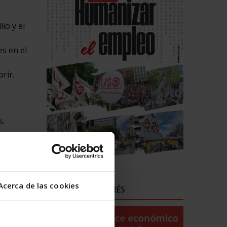
io y el
s en el
rir.
s.
igir.
secuencia
al
Acerca de las cookies
ENLACES DE INTERÉS
l.
del