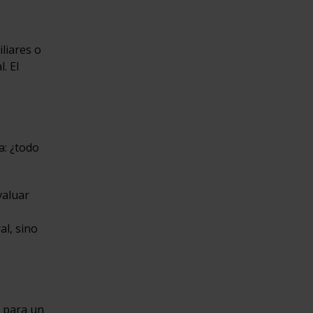
iliares o
. El
a: ¿todo
valuar
l, sino
) para un