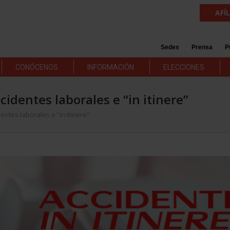
AFÍ
Sedes
Prensa
P
CONÓCENOS
INFORMACIÓN
ELECCIONES
identes laborales e “in itinere”
ntes laborales e “in itinere”