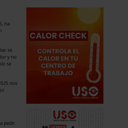
5, ha
n
iar se
dor y no
olo se
/2025 nos
Por
a pedir.