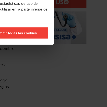
 estadísticas de uso de
ilizar en la parte inferior de
ca el
mitir todas las cookies
 100 por
iciembre
eria
LISOS
iesgos