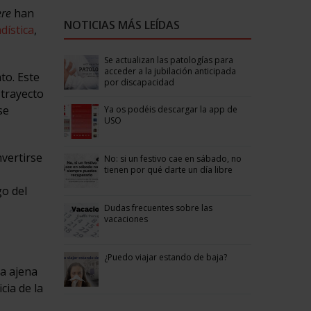
ere
han
NOTICIAS MÁS LEÍDAS
dística
,
Se actualizan las patologías para
acceder a la jubilación anticipada
to. Este
por discapacidad
 trayecto
se
Ya os podéis descargar la app de
USO
nvertirse
No: si un festivo cae en sábado, no
tienen por qué darte un día libre
go del
Dudas frecuentes sobre las
vacaciones
¿Puedo viajar estando de baja?
ta ajena
cia de la