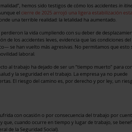
rmalidad”, hemos sido testigos de cómo los accidentes
in itin
 Aunque el
cierre de 2025 arrojó una ligera estabilización esta
conde una terrible realidad: la letalidad ha aumentado.
perdieron la vida cumpliendo con su deber de desplazamien
ión de los accidentes leves, evidencia que las condiciones del
áfico— se han vuelto más agresivas. No permitamos que esto 
vilidad laboral.
yecto al trabajo ha dejado de ser un “tiempo muerto” para co
 salud y la seguridad en el trabajo. La empresa ya no puede
tas. El riesgo del camino es, por derecho y por ley, un ries
sufrida con ocasión o por consecuencia del trabajo por cuen
) y que, cuando ocurre en tiempo y lugar de trabajo, se benefi
ral de la Seguridad Social).