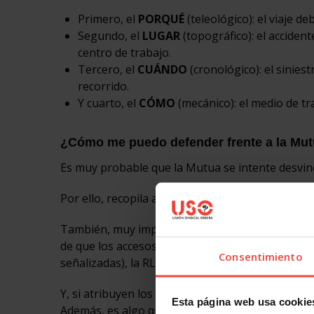
Primero, el
PORQUÉ
(teleológico): el viaje d
Segundo, el
LUGAR
(topográfico): el accident
centro de trabajo.
Tercero, el
CUÁNDO
(cronológico): el sinie
recorrido.
Y cuarto, el
CÓMO
(mecánico): el medio de tr
¿Cómo me puedo defender frente a la Mut
Es muy probable que la Mutua se intente desvincu
Por ello, recopila atestados, registros de GPS o 
También, muy importante, informa a la RLPT sobr
de que los accesos al centro de trabajo son peli
Consentimiento
señalizadas), la RLPT puede exigir medidas.
Y, si atribuyen los accidentes
in itinere
a un simpl
Esta página web usa cookie
Además, es algo que ellos deben demostrar. Solo