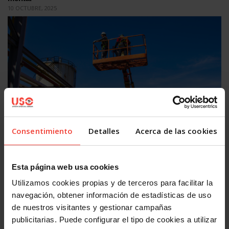
10 OCTUBRE, 2025
Salud laboral
Consentimiento
Detalles
Acerca de las cookies
USO reclama PRL real y recursos frente a las olas de calor
13 AGOSTO, 2025
Esta página web usa cookies
OTRAS NOTICIAS
Utilizamos cookies propias y de terceros para facilitar la
navegación, obtener información de estadísticas de uso
de nuestros visitantes y gestionar campañas
publicitarias. Puede configurar el tipo de cookies a utilizar