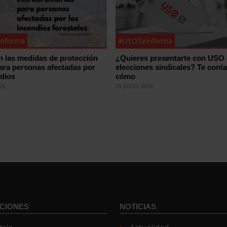
nforma
#USOTeInforma
n las medidas de protección
¿Quieres presentarte con USO 
para personas afectadas por
elecciones sindicales? Te con
ndios
cómo
026
29 JULIO, 2026
CIONES
NOTICIAS