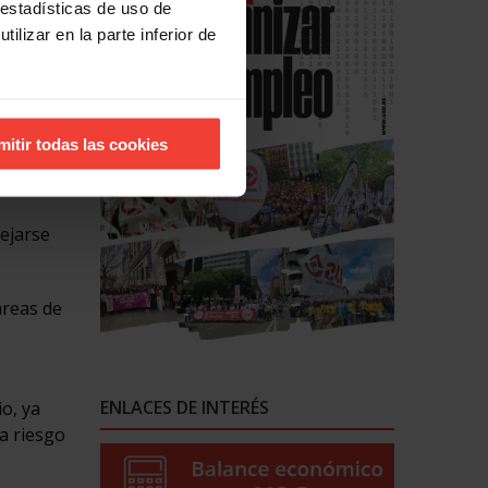
 estadísticas de uso de
ilizar en la parte inferior de
dad,
re
pluses.
mitir todas las cookies
lejarse
areas de
ENLACES DE INTERÉS
o, ya
va riesgo