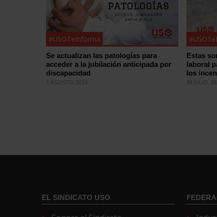
#USOTeInforma
#USOTeI
Se actualizan las patologías para
Estas so
acceder a la jubilación anticipada por
laboral 
discapacidad
los ince
3 AGOSTO, 2026
30 JULIO, 2
EL SINDICATO USO
FEDERA