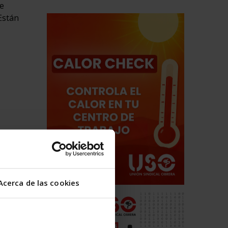
te
 Están
cede a
Acerca de las cookies
to