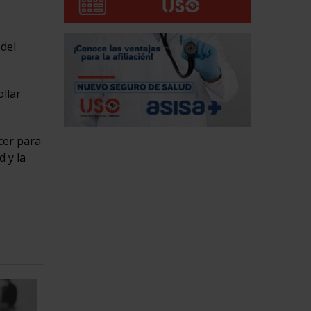
 del
llar
cer para
d y la