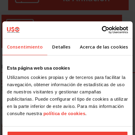
Consentimiento
Detalles
Acerca de las cookies
NOTICIAS MÁS LEÍDAS
Esta página web usa cookies
Utilizamos cookies propias y de terceros para facilitar la
Ya os podéis descargar la app de USO
navegación, obtener información de estadísticas de uso
de nuestros visitantes y gestionar campañas
publicitarias. Puede configurar el tipo de cookies a utilizar
No: si un festivo cae en sábado, no tienen por qué darte un día
en la parte inferior de este aviso. Para más información
libre
consulte nuestra
política de cookies
.
Se actualizan las patologías para acceder a la jubilación
anticipada por discapacidad