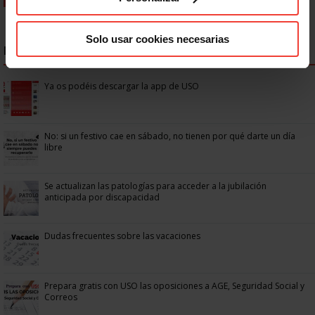
Solo usar cookies necesarias
NOTICIAS MÁS LEÍDAS
Ya os podéis descargar la app de USO
No: si un festivo cae en sábado, no tienen por qué darte un día
libre
Se actualizan las patologías para acceder a la jubilación
anticipada por discapacidad
Dudas frecuentes sobre las vacaciones
Prepara gratis con USO las oposiciones a AGE, Seguridad Social y
Correos