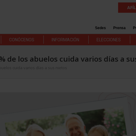
AFÍ
Sedes
Prensa
P
CONÓCENOS
INFORMACIÓN
ELECCIONES
 % de los abuelos cuida varios días a su
buelos cuida varios días a sus nietos