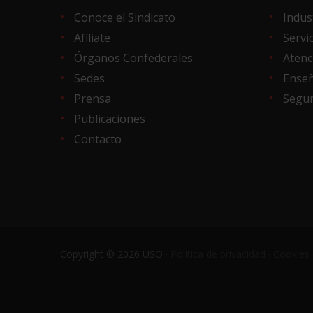
Conoce el Sindicato
Indus
Afíliate
Servi
Órganos Confederales
Atenc
Sedes
Ense
Prensa
Segur
Publicaciones
Contacto
Copyright © 2026 USO ·
Política de privacidad
·
Cookies