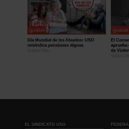
Igualdad
Igualdad
Día Mundial de los Abuelos: USO
El Conse
reivindica pensiones dignas
aprueba 
de Violen
26 JULIO, 2026
16 JULIO, 2
EL SINDICATO USO
FEDERA