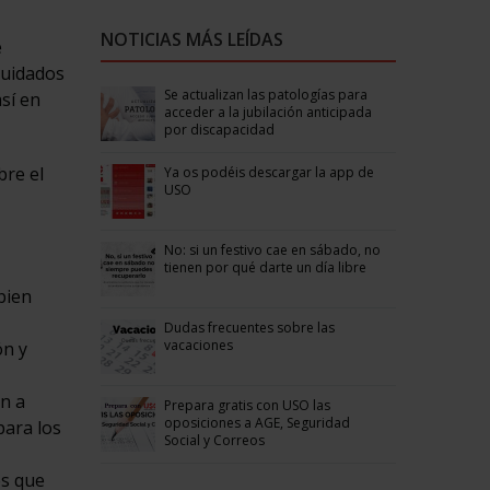
NOTICIAS MÁS LEÍDAS
e
cuidados
Se actualizan las patologías para
sí en
acceder a la jubilación anticipada
por discapacidad
bre el
Ya os podéis descargar la app de
USO
No: si un festivo cae en sábado, no
tienen por qué darte un día libre
bien
Dudas frecuentes sobre las
vacaciones
ón y
n a
Prepara gratis con USO las
oposiciones a AGE, Seguridad
para los
Social y Correos
os que