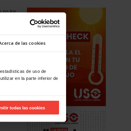
s no los
ido más
los
Acerca de las cookies
familiar
 estadísticas de uso de
ilizar en la parte inferior de
llos que
ra
ietos,
mitir todas las cookies
guen