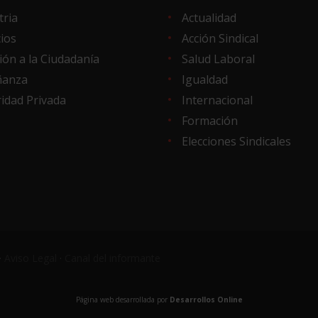
tria
Actualidad
cios
Acción Sindical
ión a la Ciudadanía
Salud Laboral
ñanza
Igualdad
idad Privada
Internacional
Formación
Elecciones Sindicales
·
Aviso Legal
·
Canal del informante
Página web desarrollada por
Desarrollos Online