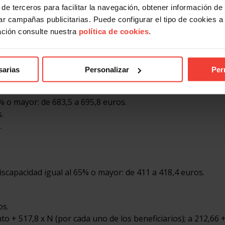
de terceros para facilitar la navegación, obtener información de
r campañas publicitarias. Puede configurar el tipo de cookies a ut
d: subida de 2021
ación consulte nuestra
política de cookies
.
 y de orfandad absoluta también experimentarán la subida 
 siguiente forma:
sarias
Personalizar
Per
ros.
% o mayor: de 683,5 a 695,8 euros.
.
.
scapacidad igual al 65% o mayor: de 411 a 418,4 euros.
os.
nto + 517,8 x N (por cada uno de los beneficiarios); a 212,66 