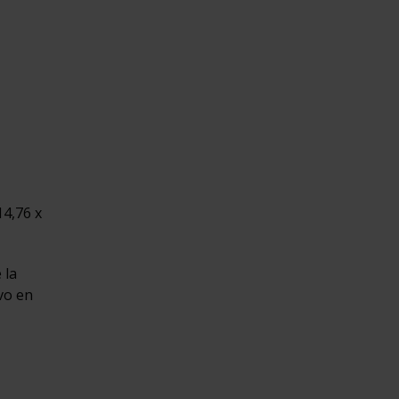
14,76 x
 la
vo en