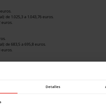
 euros.
): de 1.025,3 a 1.043,76 euros.
 euros.
ros.
): de 683,5 a 695,8 euros.
 euros.
s.
): de 639,5 a 651 euros.
euros.
Detalles
e 60 años:
ros.
): de 503,9 a 512,97 euros.
s
 euros.