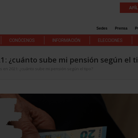
AFÍ
Sedes
Prensa
P
CONÓCENOS
INFORMACIÓN
ELECCIONES
1: ¿cuánto sube mi pensión según el t
s en 2021: ¿cuánto sube mi pensión según el tipo?