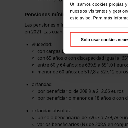
Utilizamos cookies propias y 
nuestros visitantes y gestiona
Pensiones mínimas de viudedad y orfanda
este aviso. Para más inform
Las pensiones mínimas de viudedad, de orfandad
en 2021. Las cuantías mensuales quedarán de la
Solo usar cookies nece
viudedad:
con cargas familiares: de 790,7 a 804,93 eu
con 65 años o con discapacidad igual al 65
entre 60 y 64 años: de 639,5 a 651,01 euros
menor de 60 años: de 517,8 a 527,12 euros
orfandad:
por beneficiario: de 208,9 a 212,66 euros.
por beneficiario menor de 18 años o con di
orfandad absoluta:
un solo beneficiario: de 726,7 a 739,78 eur
varios beneficiarios (N): de 208,9 en conju