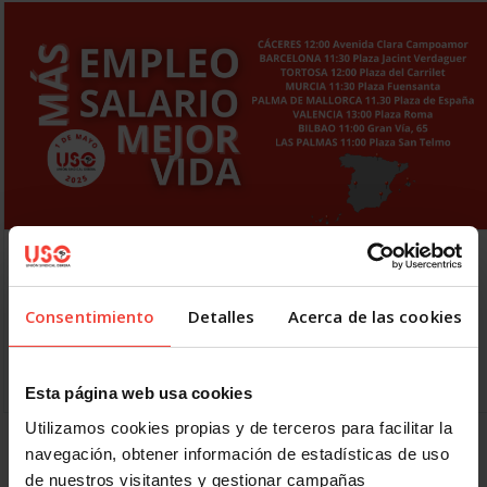
1 de Mayo. USO llama a la movilización “Más
empleo, más salario, mejor vida”
30 ABRIL, 2025
Consentimiento
Detalles
Acerca de las cookies
Desde Cáceres y otras ciudades, la USO se moviliza el 1 de
Mayo para exigir empleos de calidad, justicia salarial y
derechos laborales para todos El…
Esta página web usa cookies
Utilizamos cookies propias y de terceros para facilitar la
navegación, obtener información de estadísticas de uso
1
2
3
4
5
6
7
8
de nuestros visitantes y gestionar campañas