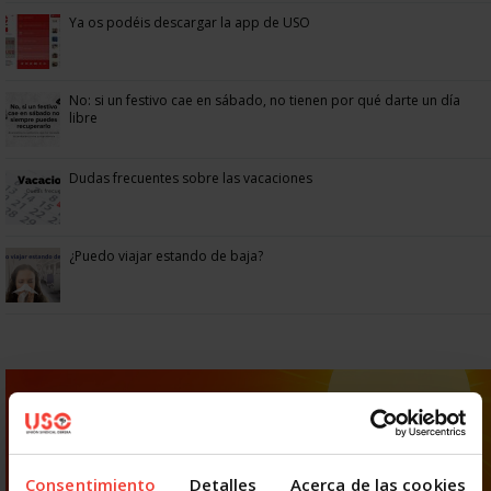
Ya os podéis descargar la app de USO
No: si un festivo cae en sábado, no tienen por qué darte un día
libre
Dudas frecuentes sobre las vacaciones
¿Puedo viajar estando de baja?
Consentimiento
Detalles
Acerca de las cookies