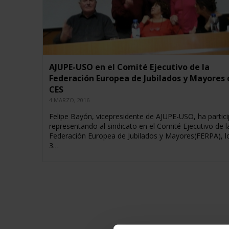
AJUPE-USO en el Comité Ejecutivo de la
Federación Europea de Jubilados y Mayores 
CES
4 MARZO, 2016
Felipe Bayón, vicepresidente de AJUPE-USO, ha partic
representando al sindicato en el Comité Ejecutivo de l
Federación Europea de Jubilados y Mayores(FERPA), lo
3…