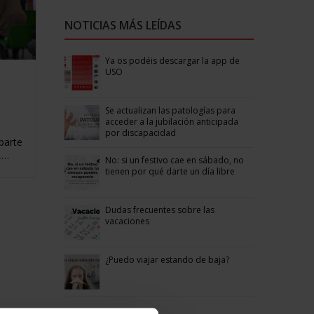
NOTICIAS MÁS LEÍDAS
Ya os podéis descargar la app de
USO
Se actualizan las patologías para
acceder a la jubilación anticipada
por discapacidad
parte
,…
No: si un festivo cae en sábado, no
tienen por qué darte un día libre
Dudas frecuentes sobre las
vacaciones
¿Puedo viajar estando de baja?