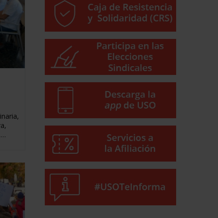
naria,
a,
á…