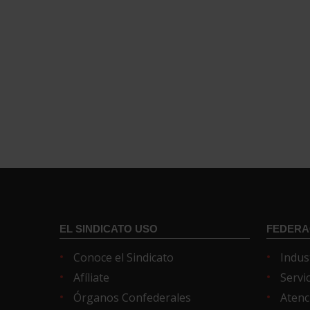
EL SINDICATO USO
FEDERA
Conoce el Sindicato
Indus
Afíliate
Servi
Órganos Confederales
Atenc