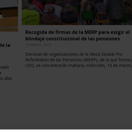
Recogida de firmas de la MERP para exigir el
blindaje constitucional de las pensiones
de la
15 MARZO, 2016
Decenas de organizaciones de la Mesa Estatal Pro-
Referéndum de las Pensiones (MERP), de la que forma 
USO, se concentrarán mañana, miércoles, 16 de marzo
ipado
a
s días