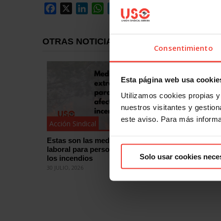
Facebook
X
LinkedIn
WhatsApp
Telegram
Email
Compartir
OTRAS NOTICIAS
Consentimiento
Esta página web usa cookie
Utilizamos cookies propias y 
nuestros visitantes y gestiona
este aviso. Para más inform
Acción Sindical
Acción Si
Estas son las medidas de protección
¿Quieres
laboral para personas afectadas por
eleccion
Solo usar cookies nece
los incendios
cómo
30 JULIO, 2026
29 JULIO, 2