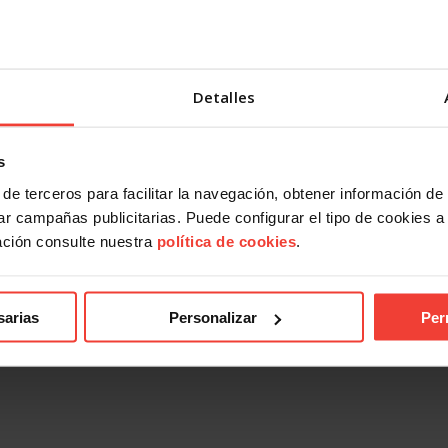
Detalles
s
de terceros para facilitar la navegación, obtener información de
r campañas publicitarias. Puede configurar el tipo de cookies a ut
ación consulte nuestra
política de cookies
.
ndical
Acción Sindical
 presentarte con USO a las
USOTeInforma sobre tus derec
es sindicales? Te contamos
laborales ante los incendios for
sarias
Personalizar
Per
27 JULIO, 2026
026