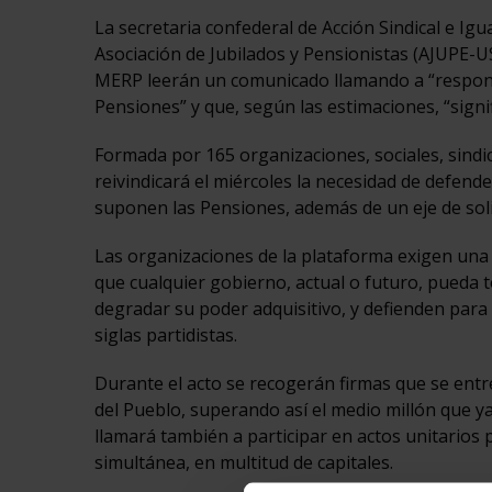
La secretaria confederal de Acción Sindical e Ig
Asociación de Jubilados y Pensionistas (AJUPE-US
MERP leerán un comunicado llamando a “responde
Pensiones” y que, según las estimaciones, “signi
Formada por 165 organizaciones, sociales, sindica
reivindicará el miércoles la necesidad de defend
suponen las Pensiones, además de un eje de solid
Las organizaciones de la plataforma exigen una 
que cualquier gobierno, actual o futuro, pueda to
degradar su poder adquisitivo, y defienden para e
siglas partidistas.
Durante el acto se recogerán firmas que se ent
del Pueblo, superando así el medio millón que y
llamará también a participar en actos unitarios 
simultánea, en multitud de capitales.