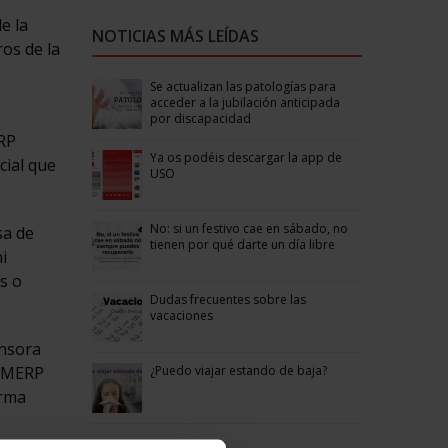
e la
NOTICIAS MÁS LEÍDAS
os de la
Se actualizan las patologías para
acceder a la jubilación anticipada
por discapacidad
ERP
Ya os podéis descargar la app de
cial que
USO
No: si un festivo cae en sábado, no
sa de
tienen por qué darte un día libre
i
s o
Dudas frecuentes sobre las
vacaciones
ensora
¿Puedo viajar estando de baja?
a MERP
orma