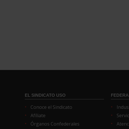
EL SINDICATO USO
FEDERA
Conoce el Sindicato
Indus
Afíliate
Servi
Órganos Confederales
Atenc