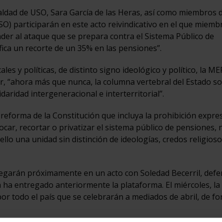
ualdad de USO, Sara García de las Heras, así como miembros d
O) participarán en este acto reivindicativo en el que miembr
r al ataque que se prepara contra el Sistema Público de
fica un recorte de un 35% en las pensiones”.
les y políticas, de distinto signo ideológico y político, la M
er, “ahora más que nunca, la columna vertebral del Estado so
aridad intergeneracional e interterritorial”.
reforma de la Constitución que incluya la prohibición expre
car, recortar o privatizar el sistema público de pensiones, n
llo una unidad sin distinción de ideologías, credos religioso
regarán próximamente en un acto con Soledad Becerril, def
a ha entregado anteriormente la plataforma. El miércoles, l
por todo el país que se celebrarán a mediados de abril, de f